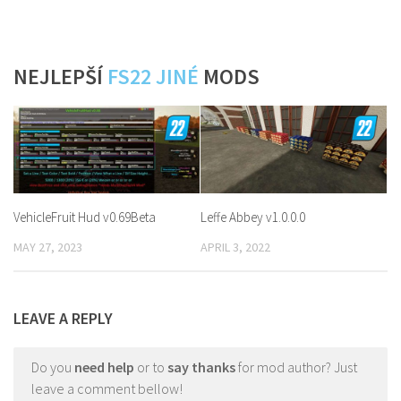
NEJLEPŠÍ
FS22 JINÉ
MODS
VehicleFruit Hud v0.69Beta
Leffe Abbey v1.0.0.0
MAY 27, 2023
APRIL 3, 2022
LEAVE A REPLY
Do you
need help
or to
say thanks
for mod author? Just
leave a comment bellow!