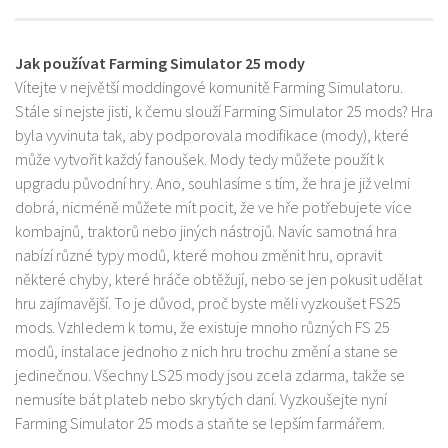
Jak používat Farming Simulator 25 mody
Vítejte v největší moddingové komunitě Farming Simulatoru.
Stále si nejste jisti, k čemu slouží Farming Simulator 25 mods? Hra
byla vyvinuta tak, aby podporovala modifikace (mody), které
může vytvořit každý fanoušek. Mody tedy můžete použít k
upgradu původní hry. Ano, souhlasíme s tím, že hra je již velmi
dobrá, nicméně můžete mít pocit, že ve hře potřebujete více
kombajnů, traktorů nebo jiných nástrojů. Navíc samotná hra
nabízí různé typy modů, které mohou změnit hru, opravit
některé chyby, které hráče obtěžují, nebo se jen pokusit udělat
hru zajímavější. To je důvod, proč byste měli vyzkoušet FS25
mods. Vzhledem k tomu, že existuje mnoho různých FS 25
modů, instalace jednoho z nich hru trochu změní a stane se
jedinečnou. Všechny LS25 mody jsou zcela zdarma, takže se
nemusíte bát plateb nebo skrytých daní. Vyzkoušejte nyní
Farming Simulator 25 mods a staňte se lepším farmářem.