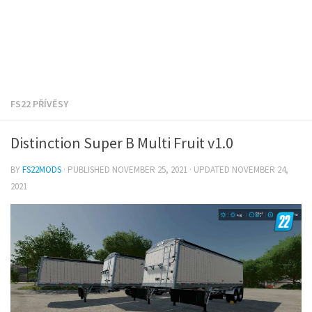
FS22 PŘÍVĚSY
Distinction Super B Multi Fruit v1.0
BY
FS22MODS
· PUBLISHED
NOVEMBER 25, 2021
· UPDATED
NOVEMBER 24,
2021