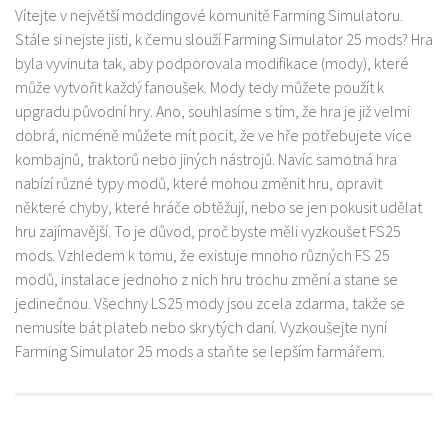
Vítejte v největší moddingové komunitě Farming Simulatoru.
Stále si nejste jisti, k čemu slouží Farming Simulator 25 mods? Hra
byla vyvinuta tak, aby podporovala modifikace (mody), které
může vytvořit každý fanoušek. Mody tedy můžete použít k
upgradu původní hry. Ano, souhlasíme s tím, že hra je již velmi
dobrá, nicméně můžete mít pocit, že ve hře potřebujete více
kombajnů, traktorů nebo jiných nástrojů. Navíc samotná hra
nabízí různé typy modů, které mohou změnit hru, opravit
některé chyby, které hráče obtěžují, nebo se jen pokusit udělat
hru zajímavější. To je důvod, proč byste měli vyzkoušet FS25
mods. Vzhledem k tomu, že existuje mnoho různých FS 25
modů, instalace jednoho z nich hru trochu změní a stane se
jedinečnou. Všechny LS25 mody jsou zcela zdarma, takže se
nemusíte bát plateb nebo skrytých daní. Vyzkoušejte nyní
Farming Simulator 25 mods a staňte se lepším farmářem.