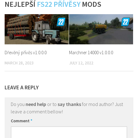
NEJLEPŠÍ
FS22 PŘÍVĚSY
MODS
Dřevěný přívěs v1.0.0.0
Marchner 14000 v1.0.0.0
MARCH 28, 2023
JULY 12, 2022
LEAVE A REPLY
Do you
need help
or to
say thanks
for mod author? Just
leave a comment bellow!
Comment
*