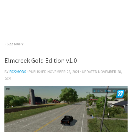
FS22 MAPY
Elmcreek Gold Edition v1.0
BY
FS22MODS
· PUBLISHED
NOVEMBER 28, 2021
· UPDATED
NOVEMBER 28,
2021