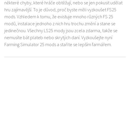
některé chyby, které hráče obtěžují, nebo se jen pokusit udělat
hru zajímavější. To je důvod, proč byste měli vyzkoušet FS25
mods. Vzhledem k tomu, že existuje mnoho různých FS 25
modů, instalace jednoho z nich hru trochu změní a stane se
jedinečnou. Všechny LS25 mody jsou zcela zdarma, takže se
nemusíte bát plateb nebo skrytých daní. Vyzkoušejte nyní
Farming Simulator 25 mods a staňte se lepším farmářem.