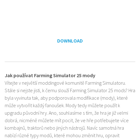
DOWNLOAD
Jak používat Farming Simulator 25 mody
Vítejte v největší moddingové komunitě Farming Simulatoru.
Stále si nejste jisti, k čemu slouží Farming Simulator 25 mods? Hra
byla vyvinuta tak, aby podporovala modifikace (mody), které
může vytvořit každý fanoušek. Mody tedy můžete použít k
upgradu původní hry. Ano, souhlasíme s tím, že hra je již velmi
dobrá, nicméně můžete mít pocit, že ve hře potřebujete více
kombajnů, traktorů nebo jiných nástrojů. Navíc samotná hra
nabízí různé typy modů, které mohou změnit hru, opravit