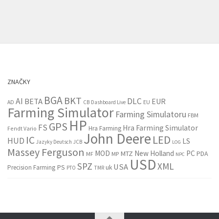
ZNAČKY
BGA
BKT
AI
DLC
BETA
EUR
EU
AD
CB
Dashboard Live
Farming Simulator
Farming Simulatoru
FBM
HP
GPS
FS
Hra Farming Simulator
Hra Farming
Fendt Vario
John Deere
LED
IC
HUD
LS
Jazyky Deutsch
JCB
LOG
Massey Ferguson
MOD
New Holland
PC
MTZ
PDA
MF
MP
NPC
USD
SPZ
XML
USA
PS
Precision Farming
uk
PTO
TMR