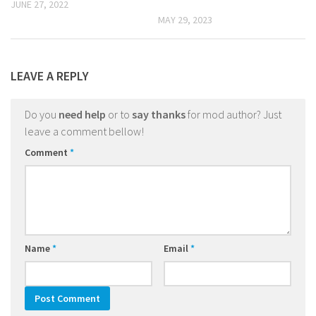
JUNE 27, 2022
MAY 29, 2023
LEAVE A REPLY
Do you
need help
or to
say thanks
for mod author? Just
leave a comment bellow!
Comment
*
Name
*
Email
*