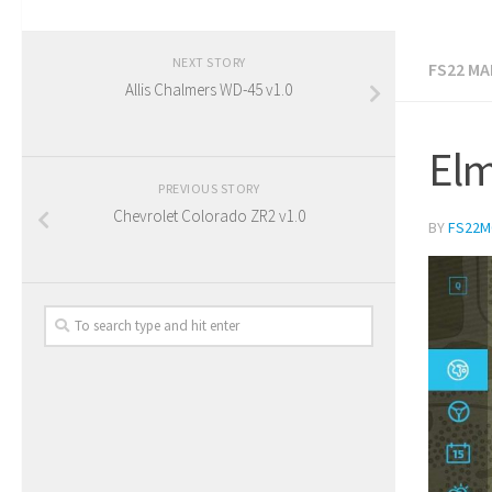
NEXT STORY
FS22 MA
Allis Chalmers WD-45 v1.0
Elm
PREVIOUS STORY
Chevrolet Colorado ZR2 v1.0
BY
FS22