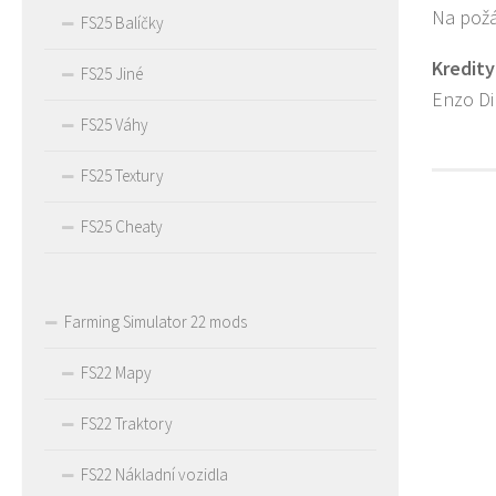
Na požá
FS25 Balíčky
Kredity
FS25 Jiné
Enzo D
FS25 Váhy
FS25 Textury
FS25 Cheaty
Farming Simulator 22 mods
FS22 Mapy
FS22 Traktory
FS22 Nákladní vozidla