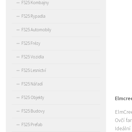
FS25 Kombajny
FS25 Rypadla
FS25 Automobily
FS25 Frézy
FS25 Vozidla
FS25 Lesnictví
FS25 Nářadí
FS25 Objekty
Elmcre
FS25 Budovy
ElmCree
Ovčí fa
FS25 Prefab
Ideální