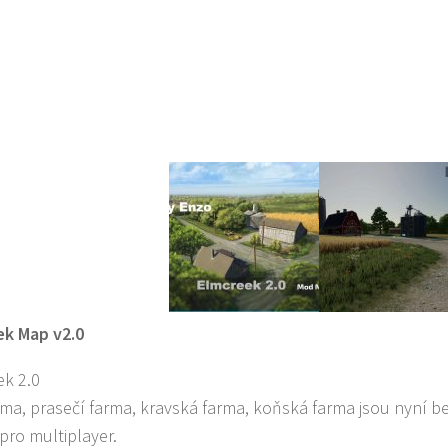
ek Map v2.0
k 2.0
rma, prasečí farma, kravská farma, koňská farma jsou nyní 
 pro multiplayer.