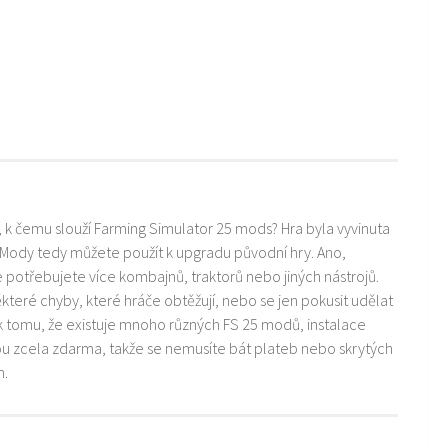
i, k čemu slouží Farming Simulator 25 mods? Hra byla vyvinuta
 Mody tedy můžete použít k upgradu původní hry. Ano,
ře potřebujete více kombajnů, traktorů nebo jiných nástrojů.
teré chyby, které hráče obtěžují, nebo se jen pokusit udělat
k tomu, že existuje mnoho různých FS 25 modů, instalace
ou zcela zdarma, takže se nemusíte bát plateb nebo skrytých
m.