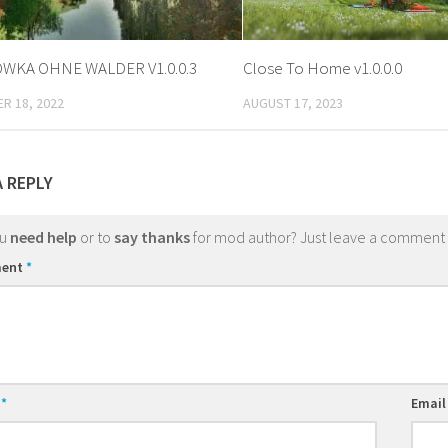
WKA OHNE WALDER V1.0.0.3
Close To Home v1.0.0.0
R 18, 2022
AUGUST 17, 2023
A REPLY
ou
need help
or to
say thanks
for mod author? Just leave a comment
ent
*
e
*
Emai