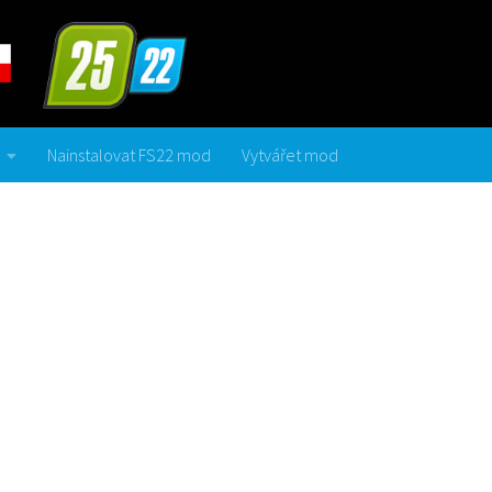
Nainstalovat FS22 mod
Vytvářet mod