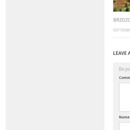
BRZOZO
SEPTEMBE
LEAVE 
Do y
Comm
Nam