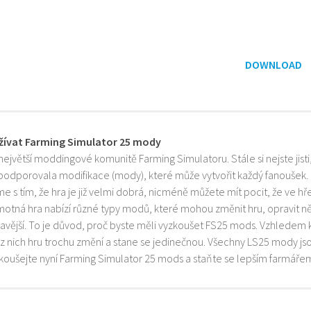
DOWNLOAD
žívat Farming Simulator 25 mody
 největší moddingové komunitě Farming Simulatoru. Stále si nejste jist
 podporovala modifikace (mody), které může vytvořit každý fanoušek.
e s tím, že hra je již velmi dobrá, nicméně můžete mít pocit, že ve h
motná hra nabízí různé typy modů, které mohou změnit hru, opravit něk
mavější. To je důvod, proč byste měli vyzkoušet FS25 mods. Vzhledem 
z nich hru trochu změní a stane se jedinečnou. Všechny LS25 mody js
zkoušejte nyní Farming Simulator 25 mods a staňte se lepším farmáře