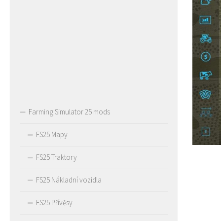
Farming Simulator 25 mods
FS25 Mapy
FS25 Traktory
FS25 Nákladní vozidla
FS25 Přívěsy