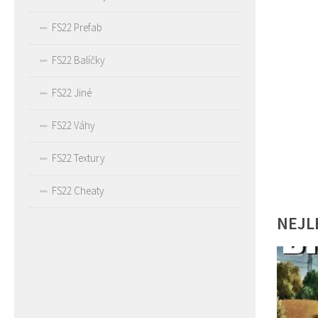
FS22 Prefab
FS22 Balíčky
FS22 Jiné
FS22 Váhy
FS22 Textury
FS22 Cheaty
NEJL