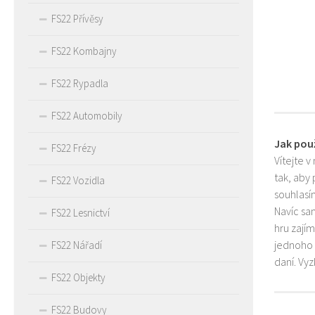
FS22 Přívěsy
FS22 Kombajny
FS22 Rypadla
FS22 Automobily
Jak pou
FS22 Frézy
Vítejte v
tak, aby
FS22 Vozidla
souhlasím
Navíc sa
FS22 Lesnictví
hru zají
jednoho 
FS22 Nářadí
daní. Vy
FS22 Objekty
FS22 Budovy