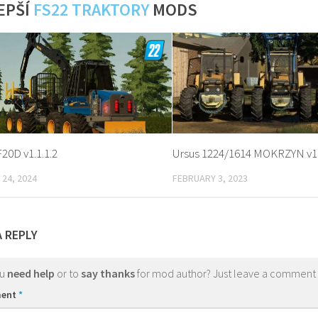
EPŠÍ
FS22 TRAKTORY
MODS
20D v1.1.1.2
Ursus 1224/1614 MOKRZYN v1.
24, 2024
FEBRUARY 3, 2023
A REPLY
ou
need help
or to
say thanks
for mod author? Just leave a comment
ent
*