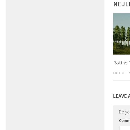
NEJL
Rottne F
OCTOBER 
LEAVE 
Do y
Comm