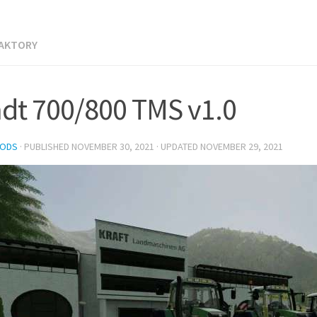
RAKTORY
dt 700/800 TMS v1.0
MODS
· PUBLISHED
NOVEMBER 30, 2021
· UPDATED
NOVEMBER 29, 2021