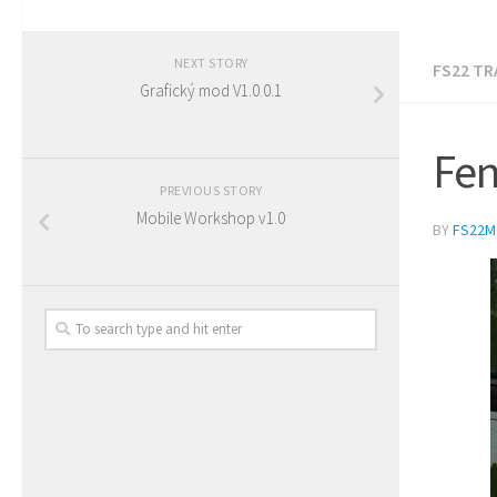
NEXT STORY
FS22 T
Grafický mod V1.0.0.1
Fen
PREVIOUS STORY
Mobile Workshop v1.0
BY
FS22