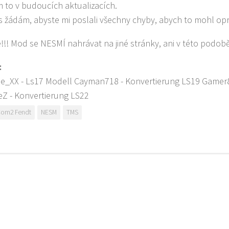
 to v budoucích aktualizacích.
s žádám, abyste mi poslali všechny chyby, abych to mohl opr
é!!! Mod se NESMÍ nahrávat na jiné stránky, ani v této podob
:
e_XX - Ls17 Modell Cayman718 - Konvertierung LS19 Gamer82
Z - Konvertierung LS22
om2 Fendt
NESM
TMS