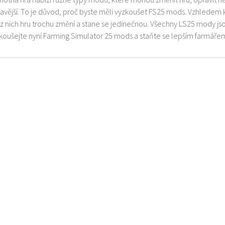
mavější. To je důvod, proč byste měli vyzkoušet FS25 mods. Vzhledem 
z nich hru trochu změní a stane se jedinečnou. Všechny LS25 mody js
zkoušejte nyní Farming Simulator 25 mods a staňte se lepším farmáře