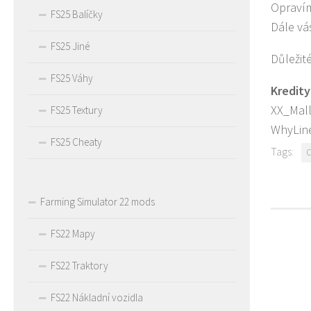
Opravím
FS25 Balíčky
Dále vá
FS25 Jiné
Důležit
FS25 Váhy
Kredity
XX_Mall
FS25 Textury
WhyLine
FS25 Cheaty
Tags:
C
Farming Simulator 22 mods
FS22 Mapy
FS22 Traktory
FS22 Nákladní vozidla