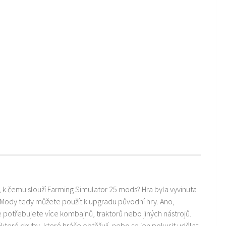
i, k čemu slouží Farming Simulator 25 mods? Hra byla vyvinuta
 Mody tedy můžete použít k upgradu původní hry. Ano,
ře potřebujete více kombajnů, traktorů nebo jiných nástrojů.
teré chyby, které hráče obtěžují, nebo se jen pokusit udělat