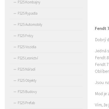
FS25 Kombajny
FS25 Rypadla
FS25 Automobily
Fendt 
FS25 Frézy
Dobrý d
FS25 Vozidla
Jedná s
Fendt 8
FS25 Lesnictví
Fendt 
FS25 Nářadí
Oblíben
FS25 Objekty
Jsou na
FS25 Budovy
Mod je 
FS25 Prefab
Vím, že