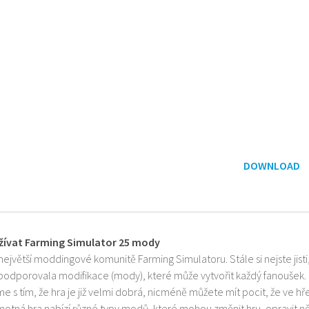
DOWNLOAD
žívat Farming Simulator 25 mody
 největší moddingové komunitě Farming Simulatoru. Stále si nejste jist
 podporovala modifikace (mody), které může vytvořit každý fanoušek.
e s tím, že hra je již velmi dobrá, nicméně můžete mít pocit, že ve h
motná hra nabízí různé typy modů, které mohou změnit hru, opravit něk