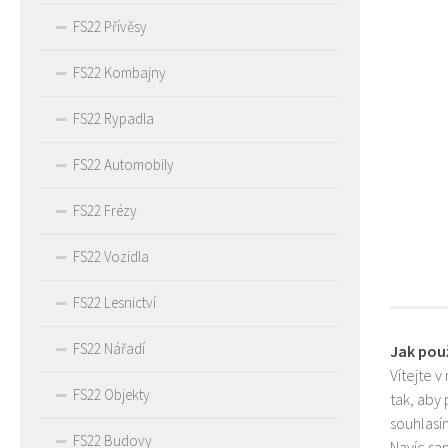
FS22 Přívěsy
FS22 Kombajny
FS22 Rypadla
FS22 Automobily
FS22 Frézy
FS22 Vozidla
FS22 Lesnictví
FS22 Nářadí
Jak pou
Vítejte v
FS22 Objekty
tak, aby
souhlasím
FS22 Budovy
Navíc sa