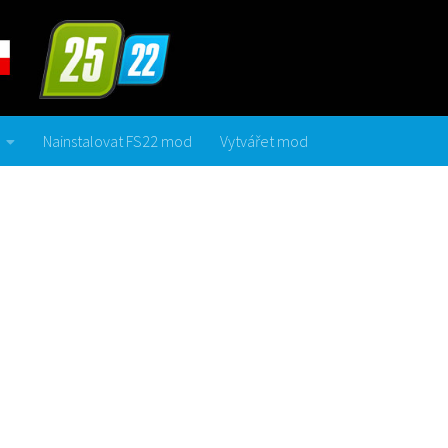
Nainstalovat FS22 mod
Vytvářet mod