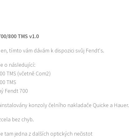
700/800 TMS v1.0
en, tímto vám dávám k dispozici svůj Fendt's.
e o následující:
00 TMS (včetně Com2)
700 TMS
ý Fendt 700
instalovány konzoly čelního nakladače Quicke a Hauer.
zcela bez chyb.
 je tam jedna z dalších optických nečistot