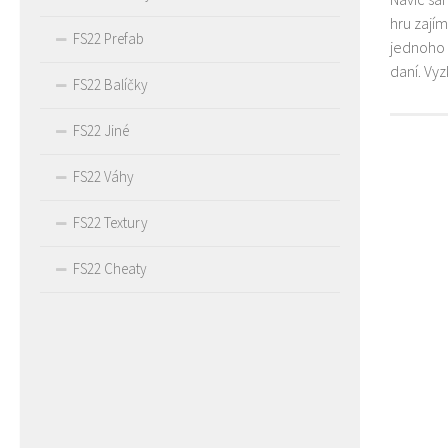
hru zají
FS22 Prefab
jednoho 
daní. Vy
FS22 Balíčky
FS22 Jiné
FS22 Váhy
FS22 Textury
FS22 Cheaty