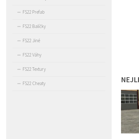
FS22 Prefab
FS22 Balíčky
FS22 Jiné
FS22 Váhy
FS22 Textury
NEJL
FS22 Cheaty