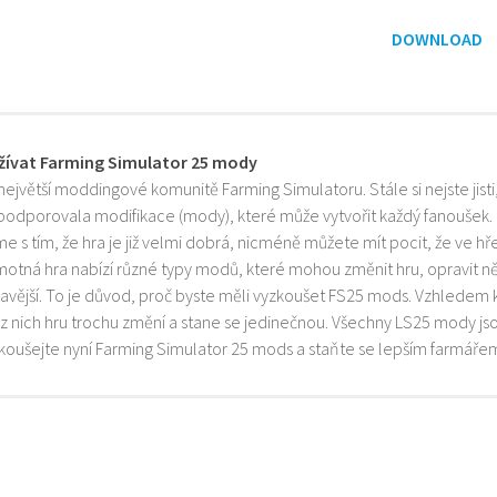
DOWNLOAD
žívat Farming Simulator 25 mody
 největší moddingové komunitě Farming Simulatoru. Stále si nejste jist
 podporovala modifikace (mody), které může vytvořit každý fanoušek.
e s tím, že hra je již velmi dobrá, nicméně můžete mít pocit, že ve h
motná hra nabízí různé typy modů, které mohou změnit hru, opravit něk
mavější. To je důvod, proč byste měli vyzkoušet FS25 mods. Vzhledem 
z nich hru trochu změní a stane se jedinečnou. Všechny LS25 mody js
zkoušejte nyní Farming Simulator 25 mods a staňte se lepším farmáře