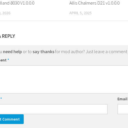
and 8030 V1.0.0.0
Allis Chalmers D21 v1.0.0.0
, 2026
APRIL 5, 2025
A REPLY
ou
need help
or to
say thanks
for mod author? Just leave a comment
ent
*
e
*
Emai