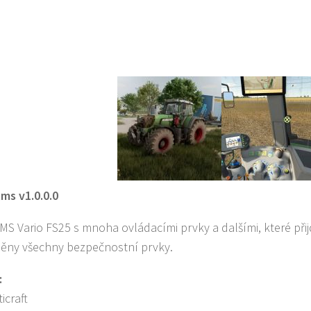
ms v1.0.0.0
MS Vario FS25 s mnoha ovládacími prvky a dalšími, které př
ěny všechny bezpečnostní prvky.
:
icraft