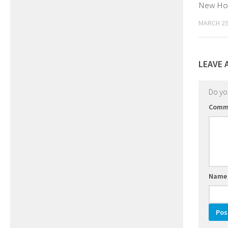
New Holl
MARCH 29
LEAVE 
Do y
Comm
Nam