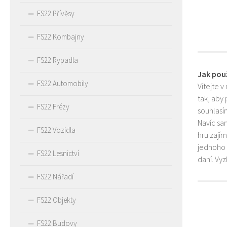
FS22 Přívěsy
FS22 Kombajny
FS22 Rypadla
Jak pou
FS22 Automobily
Vítejte v
tak, aby
FS22 Frézy
souhlasím
Navíc sa
FS22 Vozidla
hru zají
jednoho 
FS22 Lesnictví
daní. Vy
FS22 Nářadí
FS22 Objekty
FS22 Budovy