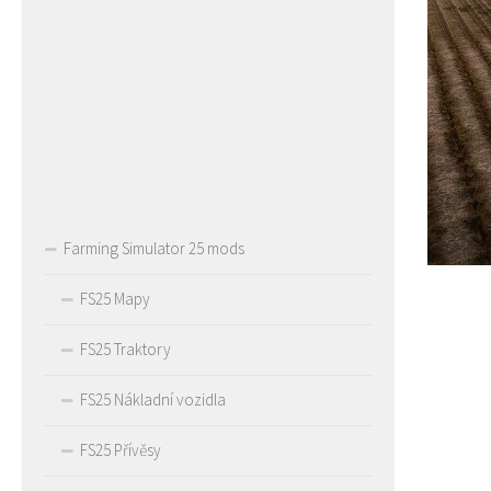
Farming Simulator 25 mods
FS25 Mapy
FS25 Traktory
FS25 Nákladní vozidla
FS25 Přívěsy