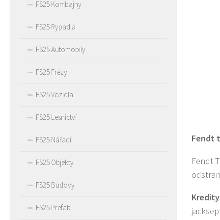
FS25 Kombajny
FS25 Rypadla
FS25 Automobily
FS25 Frézy
FS25 Vozidla
FS25 Lesnictví
Fendt t
FS25 Nářadí
Fendt T
FS25 Objekty
odstran
FS25 Budovy
Kredity
FS25 Prefab
jacksept