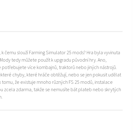
i, k čemu slouží Farming Simulator 25 mods? Hra byla vyvinuta
 Mody tedy můžete použít k upgradu původní hry. Ano,
ře potřebujete více kombajnů, traktorů nebo jiných nástrojů.
teré chyby, které hráče obtěžují, nebo se jen pokusit udělat
k tomu, že existuje mnoho různých FS 25 modů, instalace
ou zcela zdarma, takže se nemusíte bát plateb nebo skrytých
m.