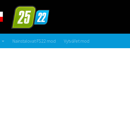
Nainstalovat FS22 mod
Vytvářet mod