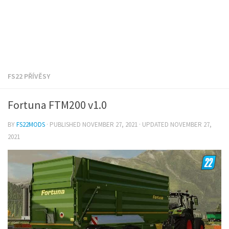
FS22 PŘÍVĚSY
Fortuna FTM200 v1.0
BY
FS22MODS
· PUBLISHED
NOVEMBER 27, 2021
· UPDATED
NOVEMBER 27,
2021