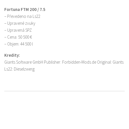
Fortuna FTM 200 / 7.5
– Převedeno na Ls22
– Upravené zvuky
– Upravená SPZ
– Cena: 50 500 €
– Objem: 44 500 l
Kredity:
Giants Software GmbH Publisher: Forbidden-Mods.de Original: Giants
Ls22: Dieselzwerg