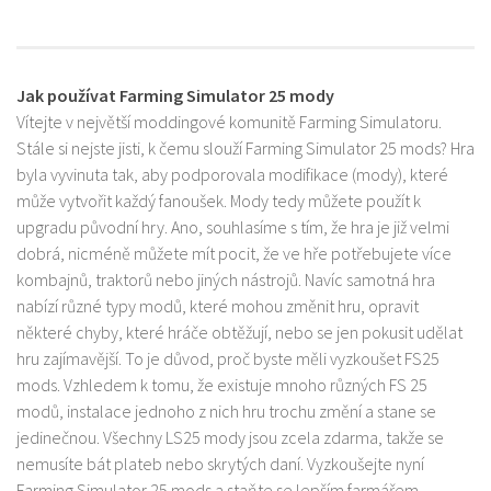
Jak používat Farming Simulator 25 mody
Vítejte v největší moddingové komunitě Farming Simulatoru.
Stále si nejste jisti, k čemu slouží Farming Simulator 25 mods? Hra
byla vyvinuta tak, aby podporovala modifikace (mody), které
může vytvořit každý fanoušek. Mody tedy můžete použít k
upgradu původní hry. Ano, souhlasíme s tím, že hra je již velmi
dobrá, nicméně můžete mít pocit, že ve hře potřebujete více
kombajnů, traktorů nebo jiných nástrojů. Navíc samotná hra
nabízí různé typy modů, které mohou změnit hru, opravit
některé chyby, které hráče obtěžují, nebo se jen pokusit udělat
hru zajímavější. To je důvod, proč byste měli vyzkoušet FS25
mods. Vzhledem k tomu, že existuje mnoho různých FS 25
modů, instalace jednoho z nich hru trochu změní a stane se
jedinečnou. Všechny LS25 mody jsou zcela zdarma, takže se
nemusíte bát plateb nebo skrytých daní. Vyzkoušejte nyní
Farming Simulator 25 mods a staňte se lepším farmářem.