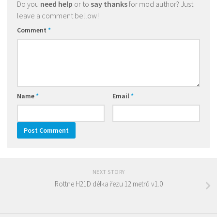
Do you
need help
or to
say thanks
for mod author? Just
leave a comment bellow!
Comment
*
Name
*
Email
*
NEXT STORY
Rottne H21D délka řezu 12 metrů v1.0