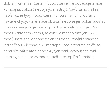
dobrá, nicméně můžete mít pocit, že ve hře potřebujete více
kombajnů, traktorů nebo jiných nástrojů. Navíc samotná hra
nabízí různé typy modů, které mohou změnit hru, opravit
některé chyby, které hráče obtěžují, nebo se jen pokusit udělat
hru zajímavější. To je důvod, proč byste měli vyzkoušet FS25
mods. Vzhledem k tomu, že existuje mnoho různých FS 25
modů, instalace jednoho z nich hru trochu změní a stane se
jedinečnou. Všechny LS25 mody jsou zcela zdarma, takže se
nemusíte bát plateb nebo skrytých daní. Vyzkoušejte nyní
Farming Simulator 25 mods a staňte se lepším farmářem.