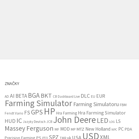
ZNAČKY
BGA
BKT
AI
BETA
DLC
EUR
EU
AD
CB
Dashboard Live
Farming Simulator
Farming Simulatoru
FBM
HP
GPS
FS
Hra Farming Simulator
Hra Farming
Fendt Vario
John Deere
LED
IC
HUD
LS
Jazyky Deutsch
JCB
LOG
Massey Ferguson
MOD
New Holland
PC
MTZ
PDA
MF
MP
NPC
USD
SPZ
XML
USA
PS
Precision Farming
uk
PTO
TMR