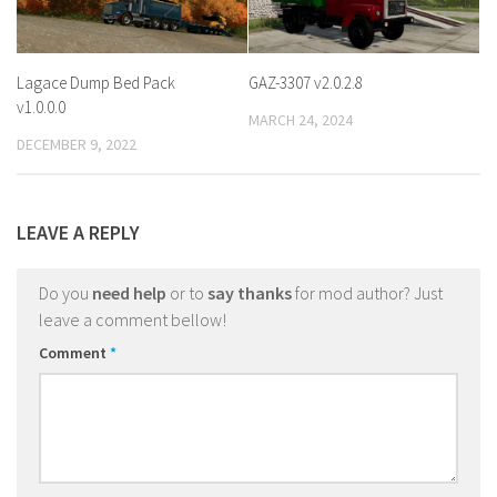
Lagace Dump Bed Pack
GAZ-3307 v2.0.2.8
v1.0.0.0
MARCH 24, 2024
DECEMBER 9, 2022
LEAVE A REPLY
Do you
need help
or to
say thanks
for mod author? Just
leave a comment bellow!
Comment
*