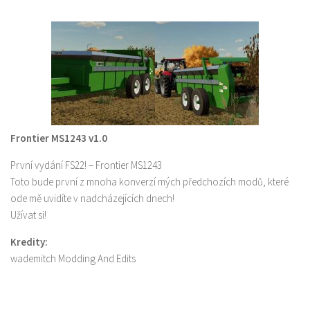
Frontier MS1243 v1.0
První vydání FS22! – Frontier MS1243
Toto bude první z mnoha konverzí mých předchozích modů, které
ode mě uvidíte v nadcházejících dnech!
Užívat si!
Kredity:
wademitch Modding And Edits