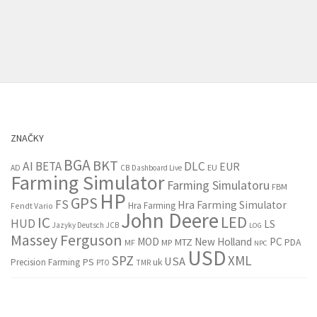
ZNAČKY
BGA
BKT
AI
BETA
DLC
EUR
EU
AD
CB
Dashboard Live
Farming Simulator
Farming Simulatoru
FBM
HP
GPS
FS
Hra Farming Simulator
Hra Farming
Fendt Vario
John Deere
LED
IC
HUD
LS
Jazyky Deutsch
JCB
LOG
Massey Ferguson
MOD
New Holland
PC
MTZ
PDA
MF
MP
NPC
USD
SPZ
XML
USA
PS
Precision Farming
uk
PTO
TMR