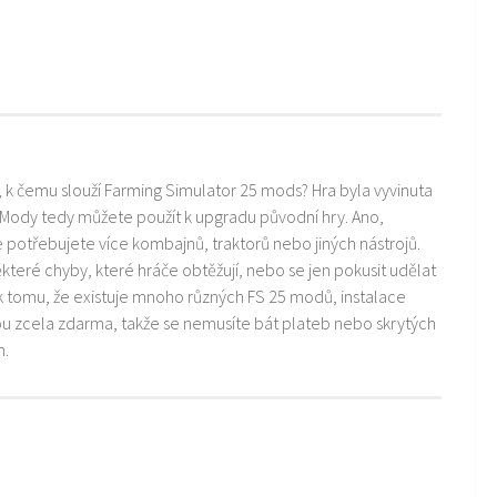
i, k čemu slouží Farming Simulator 25 mods? Hra byla vyvinuta
 Mody tedy můžete použít k upgradu původní hry. Ano,
ře potřebujete více kombajnů, traktorů nebo jiných nástrojů.
teré chyby, které hráče obtěžují, nebo se jen pokusit udělat
k tomu, že existuje mnoho různých FS 25 modů, instalace
ou zcela zdarma, takže se nemusíte bát plateb nebo skrytých
m.