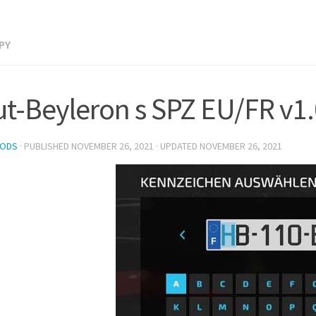
PY
t-Beyleron s SPZ EU/FR v1.
MODS
· PUBLISHED
NOVEMBER 26, 2021
· UPDATED
NOVEMBER 26, 2021