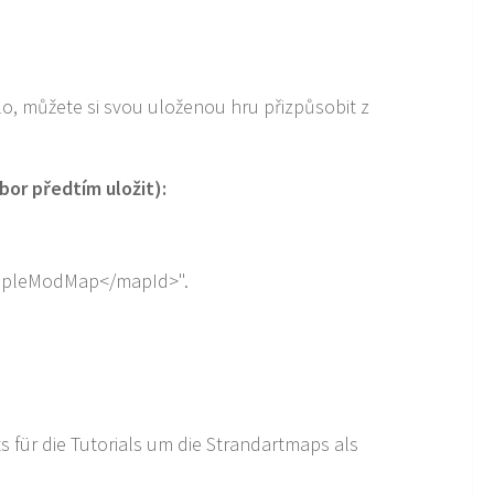
lo, můžete si svou uloženou hru přizpůsobit z
bor předtím uložit):
mpleModMap</mapId>".
s für die Tutorials um die Strandartmaps als