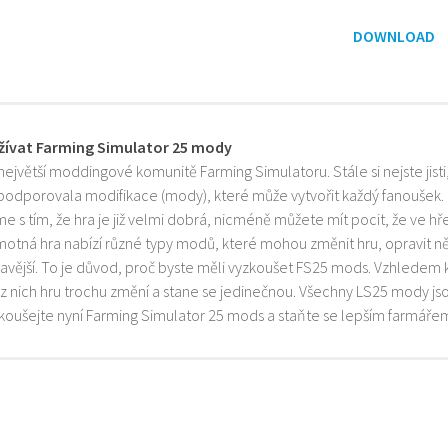
DOWNLOAD
žívat Farming Simulator 25 mody
 největší moddingové komunitě Farming Simulatoru. Stále si nejste jist
 podporovala modifikace (mody), které může vytvořit každý fanoušek.
e s tím, že hra je již velmi dobrá, nicméně můžete mít pocit, že ve h
motná hra nabízí různé typy modů, které mohou změnit hru, opravit něk
mavější. To je důvod, proč byste měli vyzkoušet FS25 mods. Vzhledem 
z nich hru trochu změní a stane se jedinečnou. Všechny LS25 mody js
zkoušejte nyní Farming Simulator 25 mods a staňte se lepším farmáře