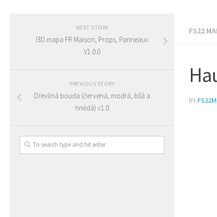
NEXT STORY
FS22 MA
I3D mapa FR Maison, Props, Panneaux
V1.0.0
Hau
PREVIOUS STORY
Dřevěná bouda (červená, modrá, bílá a
BY
FS22
hnědá) v1.0