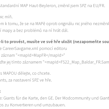
 standardní MAP Haut-Beyleron, změnil jsem SPZ na EU/FR.
nic míň.
m k tomu, že se na MAPě oproti originálu nic jiného nezměni
 mapy a bez problémů na ní hrát dál.
li to provést, musíte ve své hře uložit (nezapomeňte sou
e CareerSavgame.xml pomocí editoru
e záznam "<mapId>MapFR</mapId>"
aďte jej tímto záznamem "<mapId>FS22_Map_Baldar_FR.Sa
i s MAPOU dělejte, co chcete.
ants, za nastavení SPZ ve hře.
:
e: Giants für die Karte, den GE. Der Modcommunity und Giant
s zu Konvertieren und umzubauen.