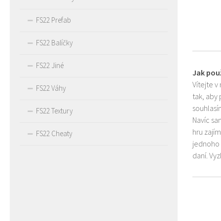
FS22 Prefab
FS22 Balíčky
FS22 Jiné
Jak pou
Vítejte v
FS22 Váhy
tak, aby
souhlasím
FS22 Textury
Navíc sa
hru zají
FS22 Cheaty
jednoho 
daní. Vy