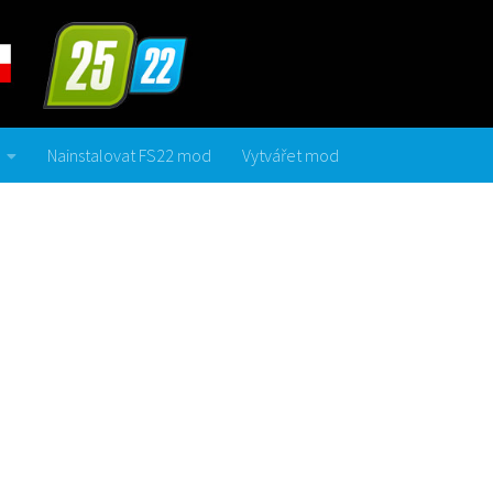
Nainstalovat FS22 mod
Vytvářet mod