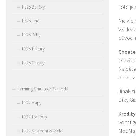
Toto je
FS25 Balíčky
Nic víc 
FS25 Jiné
Vzhlede
FS25 Váhy
původní
FS25 Textury
Chcete-
Otevřet
FS25 Cheaty
Najdět
a nahr
Farming Simulator 22 mods
Jinak s
Díky Gi
FS22 Mapy
Kredity
FS22 Traktory
Sonstig
ModMap
FS22 Nákladní vozidla