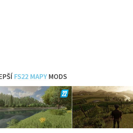
EPŠÍ
FS22 MAPY
MODS