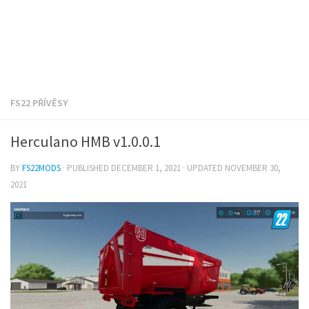
FS22 PŘÍVĚSY
Herculano HMB v1.0.0.1
BY
FS22MODS
· PUBLISHED
DECEMBER 1, 2021
· UPDATED
NOVEMBER 30,
2021