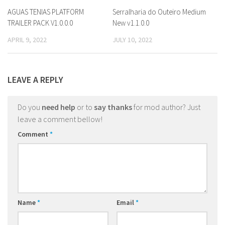
AGUAS TENIAS PLATFORM
Serralharia do Outeiro Medium
TRAILER PACK V1.0.0.0
New v1.1.0.0
APRIL 9, 2022
JULY 10, 2022
LEAVE A REPLY
Do you
need help
or to
say thanks
for mod author? Just
leave a comment bellow!
Comment
*
Name
*
Email
*