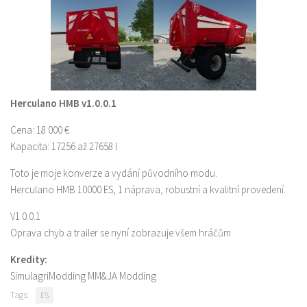
Herculano HMB v1.0.0.1
Cena: 18 000 €
Kapacita: 17256 až 27658 l
Toto je moje konverze a vydání původního modu.
Herculano HMB 10000 ES, 1 náprava, robustní a kvalitní provedení.
V1.0.0.1
Oprava chyb a trailer se nyní zobrazuje všem hráčům
Kredity:
SimulagriModding MM&JA Modding
Tags:
ES