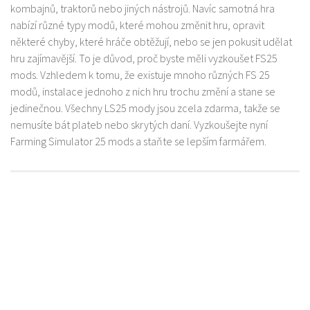
kombajnů, traktorů nebo jiných nástrojů. Navíc samotná hra
nabízí různé typy modů, které mohou změnit hru, opravit
některé chyby, které hráče obtěžují, nebo se jen pokusit udělat
hru zajímavější. To je důvod, proč byste měli vyzkoušet FS25
mods. Vzhledem k tomu, že existuje mnoho různých FS 25
modů, instalace jednoho z nich hru trochu změní a stane se
jedinečnou. Všechny LS25 mody jsou zcela zdarma, takže se
nemusíte bát plateb nebo skrytých daní. Vyzkoušejte nyní
Farming Simulator 25 mods a staňte se lepším farmářem.