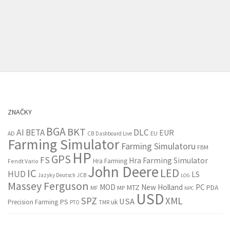
ZNAČKY
BGA
BKT
AI
BETA
DLC
EUR
EU
AD
CB
Dashboard Live
Farming Simulator
Farming Simulatoru
FBM
HP
GPS
FS
Hra Farming Simulator
Hra Farming
Fendt Vario
John Deere
LED
IC
HUD
LS
Jazyky Deutsch
JCB
LOG
Massey Ferguson
MOD
New Holland
PC
MTZ
PDA
MF
MP
NPC
USD
SPZ
XML
USA
PS
Precision Farming
uk
PTO
TMR