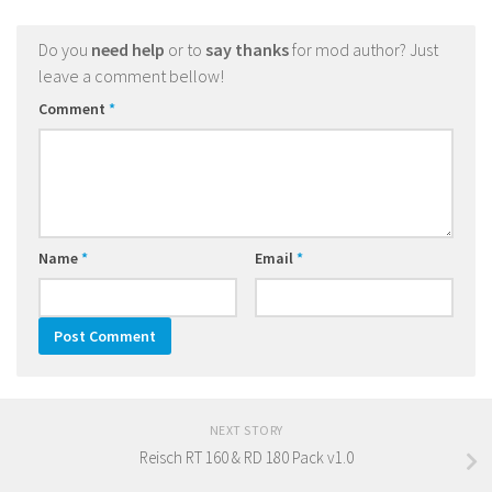
Do you
need help
or to
say thanks
for mod author? Just
leave a comment bellow!
Comment
*
Name
*
Email
*
NEXT STORY
Reisch RT 160 & RD 180 Pack v1.0