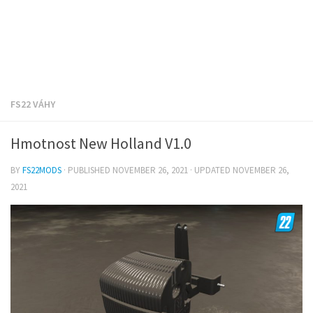
FS22 VÁHY
Hmotnost New Holland V1.0
BY
FS22MODS
· PUBLISHED
NOVEMBER 26, 2021
· UPDATED
NOVEMBER 26,
2021