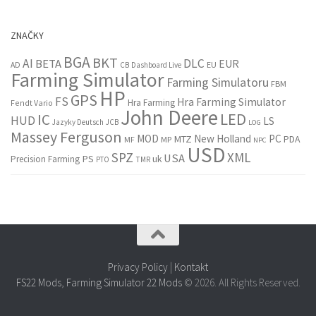
ZNAČKY
BGA
BKT
AI
DLC
BETA
EUR
EU
AD
CB
Dashboard Live
Farming Simulator
Farming Simulatoru
FBM
HP
GPS
FS
Hra Farming Simulator
Hra Farming
Fendt Vario
John Deere
LED
IC
HUD
LS
Jazyky Deutsch
JCB
LOG
Massey Ferguson
MOD
New Holland
PC
MTZ
PDA
MF
MP
NPC
USD
SPZ
XML
USA
PS
Precision Farming
uk
PTO
TMR
Privacy Policy
|
Kontakt
FS22 Mods
,
Farming Simulator 22 Mods
© 2026. All Rights Reserved.