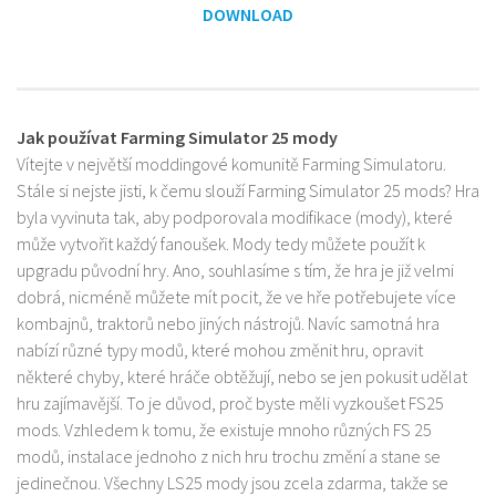
DOWNLOAD
Jak používat Farming Simulator 25 mody
Vítejte v největší moddingové komunitě Farming Simulatoru.
Stále si nejste jisti, k čemu slouží Farming Simulator 25 mods? Hra
byla vyvinuta tak, aby podporovala modifikace (mody), které
může vytvořit každý fanoušek. Mody tedy můžete použít k
upgradu původní hry. Ano, souhlasíme s tím, že hra je již velmi
dobrá, nicméně můžete mít pocit, že ve hře potřebujete více
kombajnů, traktorů nebo jiných nástrojů. Navíc samotná hra
nabízí různé typy modů, které mohou změnit hru, opravit
některé chyby, které hráče obtěžují, nebo se jen pokusit udělat
hru zajímavější. To je důvod, proč byste měli vyzkoušet FS25
mods. Vzhledem k tomu, že existuje mnoho různých FS 25
modů, instalace jednoho z nich hru trochu změní a stane se
jedinečnou. Všechny LS25 mody jsou zcela zdarma, takže se