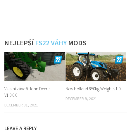
NEJLEPŠÍ
FS22 VÁHY
MODS
Vlastní závaží John Deere
New Holland 850kg Weight v1.0
V1.0.0.0
DECEMBER 9, 2021
DECEMBER 31, 2021
LEAVE A REPLY