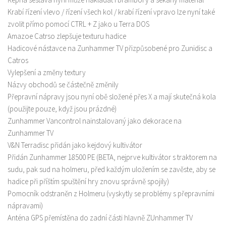
Krabí řízení vlevo / řízení všech kol / krabí řízení vpravo lze nyní také
zvolit přímo pomocí CTRL + Z jako u Terra DOS
Amazoe Catrso zlepšuje texturu hadice
Hadicové nástavce na Zunhammer TV přizpůsobené pro Zunidisc a
Catros
Vylepšení a změny textury
Názvy obchodů se částečně změnily
Přepravní nápravy jsou nyní obě složené přes X a mají skutečná kola
(použijte pouze, když jsou prázdné)
Zunhammer Vancontrol nainstalovaný jako dekorace na
Zunhammer TV
V&N Terradisc přidán jako kejdový kultivátor
Přidán Zunhammer 18500 PE (BETA, nejprve kultivátor s traktorem na
sudu, pak sud na holmeru, před každým uložením se zavěste, aby se
hadice při příštím spuštění hry znovu správně spojily)
Pomocník odstraněn z Holmeru (vyskytly se problémy s přepravními
nápravami)
Anténa GPS přemístěna do zadní části hlavně ZUnhammer TV