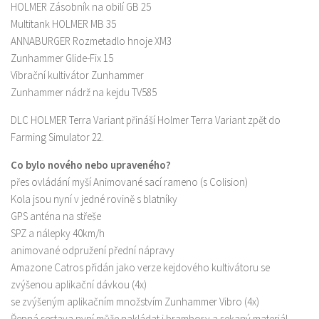
HOLMER Zásobník na obilí GB 25
Multitank HOLMER MB 35
ANNABURGER Rozmetadlo hnoje XM3
Zunhammer Glide-Fix 15
Vibrační kultivátor Zunhammer
Zunhammer nádrž na kejdu TV585
DLC HOLMER Terra Variant přináší Holmer Terra Variant zpět do
Farming Simulator 22.
Co bylo nového nebo upraveného?
přes ovládání myší Animované sací rameno (s Colision)
Kola jsou nyní v jedné rovině s blatníky
GPS anténa na střeše
SPZ a nálepky 40km/h
animované odpružení přední nápravy
Amazone Catros přidán jako verze kejdového kultivátoru se
zvýšenou aplikační dávkou (4x)
se zvýšeným aplikačním množstvím Zunhammer Vibro (4x)
Řepná sestava nyní může nakládat i brambory a sekaný materiál