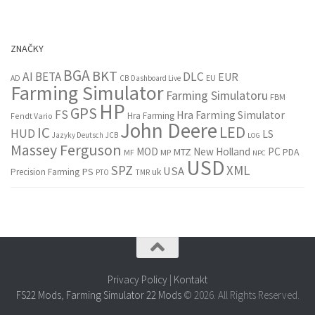
ZNAČKY
BGA
BKT
AI
BETA
DLC
EUR
EU
AD
CB
Dashboard Live
Farming Simulator
Farming Simulatoru
FBM
HP
GPS
FS
Hra Farming Simulator
Hra Farming
Fendt Vario
John Deere
LED
IC
HUD
LS
Jazyky Deutsch
JCB
LOG
Massey Ferguson
MOD
New Holland
PC
MTZ
PDA
MF
MP
NPC
USD
SPZ
XML
USA
PS
Precision Farming
uk
PTO
TMR
Privacy Policy
|
Kontakt
FS22 Mods
,
Farming Simulator 22 Mods
© 2026. All Rights Reserved.