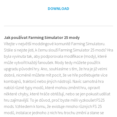
DOWNLOAD
Jak používat Farming Simulator 25 mody
Vítejte v největší moddingové komunitě Farming Simulatoru.
Stále si nejste jisti, k čemu slouží Farming Simulator 25 mods? Hra
byla vyvinuta tak, aby podporovala modifikace (mody), které
může vytvořit každý fanoušek. Mody tedy můžete použít k
upgradu původní hry. Ano, souhlasíme s tím, že hra je již velmi
dobrá, nicméně můžete mít pocit, že ve hře potřebujete více
kombajnů, traktorů nebo jiných nástrojů. Navíc samotná hra
nabízí různé typy modů, které mohou změnit hru, opravit
některé chyby, které hráče obtěžují, nebo se jen pokusit udělat
hru zajímavější. To je důvod, proč byste měli vyzkoušet FS25
mods. Vzhledem k tomu, že existuje mnoho různých FS 25
modů, instalace jednoho z nich hru trochu změní a stane se