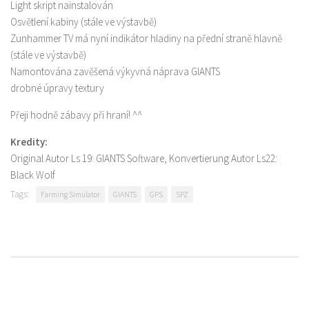
Light skript nainstalován
Osvětlení kabiny (stále ve výstavbě)
Zunhammer TV má nyní indikátor hladiny na přední straně hlavně
(stále ve výstavbě)
Namontována zavěšená výkyvná náprava GIANTS
drobné úpravy textury
Přeji hodně zábavy při hraní! ^^
Kredity:
Original Autor Ls 19: GIANTS Software, Konvertierung Autor Ls22:
Black Wolf
Tags:
Farming Simulator
GIANTS
GPS
SPZ