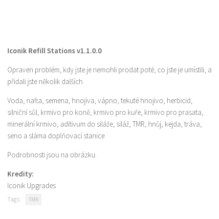
Iconik Refill Stations v1.1.0.0
Opraven problém, kdy jste je nemohli prodat poté, co jste je umístili, a
přidali jste několik dalších.
Voda, nafta, semena, hnojiva, vápno, tekuté hnojivo, herbicid,
silniční sůl, krmivo pro koně, krmivo pro kuře, krmivo pro prasata,
minerální krmivo, aditivum do siláže, siláž, TMR, hnůj, kejda, tráva,
seno a sláma doplňovací stanice
Podrobnosti jsou na obrázku.
Kredity:
Iconik Upgrades
Tags:
TMR