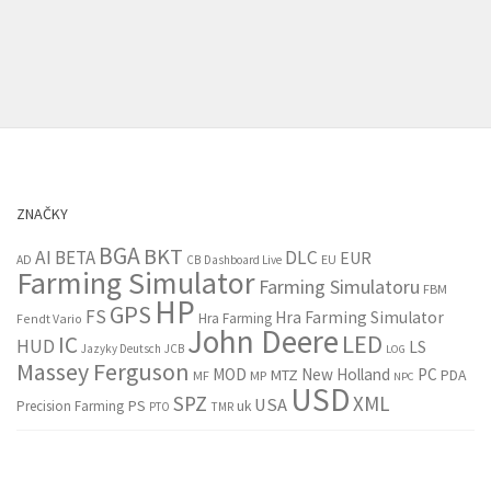
ZNAČKY
BGA
BKT
AI
BETA
DLC
EUR
EU
AD
CB
Dashboard Live
Farming Simulator
Farming Simulatoru
FBM
HP
GPS
FS
Hra Farming Simulator
Hra Farming
Fendt Vario
John Deere
LED
IC
HUD
LS
Jazyky Deutsch
JCB
LOG
Massey Ferguson
MOD
New Holland
PC
MTZ
PDA
MF
MP
NPC
USD
SPZ
XML
USA
PS
Precision Farming
uk
PTO
TMR