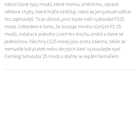
nabízí různé typy modů, které mohou změnit hru, opravit
některé chyby, které hráče obtěžují, nebo se jen pokusit udělat
hru zajímavější. To je důvod, proč byste měli vyzkoušet FS25
mods. Vzhledem k tomu, že existuje mnoho různých FS 25
modů, instalace jednoho z nich hru trochu změní a stane se
jedinečnou. Všechny LS25 mody jsou zcela zdarma, takže se
nemusíte bát plateb nebo skrytých daní. Vyzkoušejte nyní
Farming Simulator 25 mods a staňte se lepším farmářem.