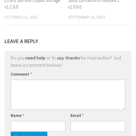
Lizard Sila With Liquid Storage
Sada zahradního nábytku 1
v1.1.0.0
v1.0.0.0
OCTOBER 18, 2023
SEPTEMBER 16, 2023
LEAVE A REPLY
Do you
need help
or to
say thanks
for mod author? Just
leave a comment bellow!
Comment
*
Name
*
Email
*