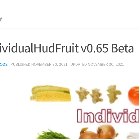
NÉ
ividualHudFruit v0.65 Beta
MODS
· PUBLISHED
NOVEMBER 30, 2021
· UPDATED
NOVEMBER 30, 2021