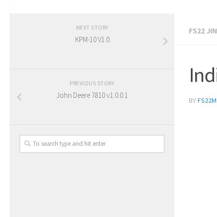
NEXT STORY
FS22 JI
KPM-10 V1.0
Ind
PREVIOUS STORY
John Deere 7810 v1.0.0.1
BY
FS22