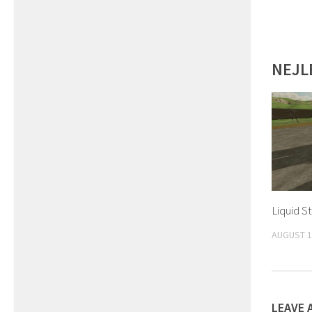
NEJL
Liquid S
AUGUST 1
LEAVE 