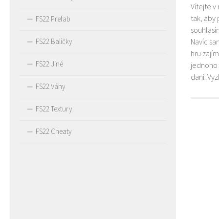
Vítejte v
tak, aby
FS22 Prefab
souhlasím
FS22 Balíčky
Navíc sa
hru zají
FS22 Jiné
jednoho 
daní. Vy
FS22 Váhy
FS22 Textury
FS22 Cheaty