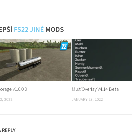
EPŠÍ
FS22 JINÉ
MODS
torage v1.0.0.0
MultiOverlay V4.14 Beta
2, 2022
JANUARY 23, 2022
A REPLY