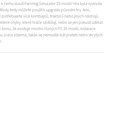
i, k čemu slouží Farming Simulator 25 mods? Hra byla vyvinuta
 Mody tedy můžete použít k upgradu původní hry. Ano,
ře potřebujete více kombajnů, traktorů nebo jiných nástrojů.
teré chyby, které hráče obtěžují, nebo se jen pokusit udělat
k tomu, že existuje mnoho různých FS 25 modů, instalace
ou zcela zdarma, takže se nemusíte bát plateb nebo skrytých
m.