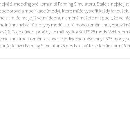
 největší moddingové komunitě Farming Simulatoru. Stále si nejste jist
 podporovala modifikace (mody), které může vytvořit každý fanoušek.
e s tím, že hra je již velmi dobrá, nicméně můžete mít pocit, že ve h
motná hra nabízí různé typy modů, které mohou změnit hru, opravit něk
mavější. To je důvod, proč byste měli vyzkoušet FS25 mods. Vzhledem 
z nich hru trochu změní a stane se jedinečnou. Všechny LS25 mody js
zkoušejte nyní Farming Simulator 25 mods a staňte se lepším farmáře