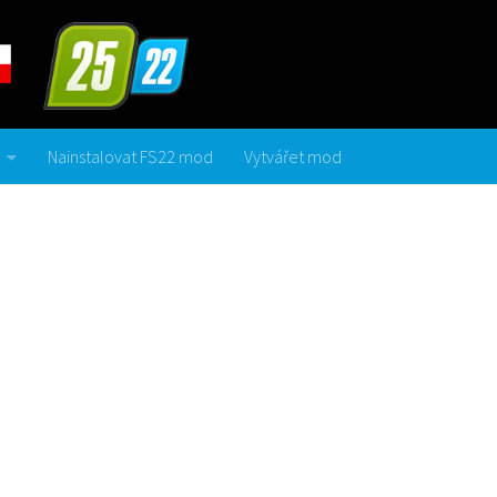
Nainstalovat FS22 mod
Vytvářet mod