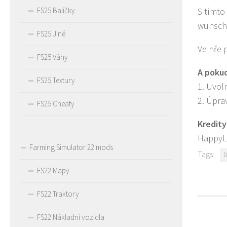
FS25 Balíčky
S tímto
wunsch
FS25 Jiné
Ve hře 
FS25 Váhy
A pokud
FS25 Textury
1. Uvol
2. Úpra
FS25 Cheaty
Kredity
HappyL
Farming Simulator 22 mods
Tags:
FS22 Mapy
FS22 Traktory
FS22 Nákladní vozidla