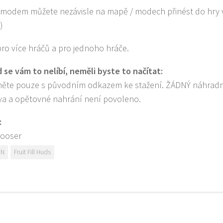
 modem můžete nezávisle na mapě / modech přinést do hry vla
)
pro více hráčů a pro jednoho hráče.
 se vám to nelíbí, neměli byste to načítat:
něte pouze s původním odkazem ke stažení. ŽÁDNÝ náhrad
va a opětovné nahrání není povoleno.
:
ooser
DN
Fruit Fill Huds