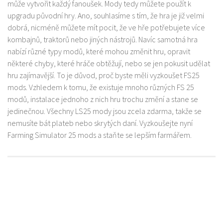
může vytvořit každý fanoušek. Mody tedy můžete použít k
upgradu původní hry. Ano, souhlasíme s tím, že hra je již velmi
dobrá, nicméně můžete mít pocit, že ve hře potřebujete více
kombajnů, traktorů nebo jiných nástrojů. Navíc samotná hra
nabízí různé typy modů, které mohou změnit hru, opravit
některé chyby, které hráče obtěžují, nebo se jen pokusit udělat
hru zajímavější. To je důvod, proč byste měli vyzkoušet FS25
mods. Vzhledem k tomu, že existuje mnoho různých FS 25
modů, instalace jednoho z nich hru trochu změní a stane se
jedinečnou. Všechny LS25 mody jsou zcela zdarma, takže se
nemusíte bát plateb nebo skrytých daní. Vyzkoušejte nyní
Farming Simulator 25 mods a staňte se lepším farmářem.