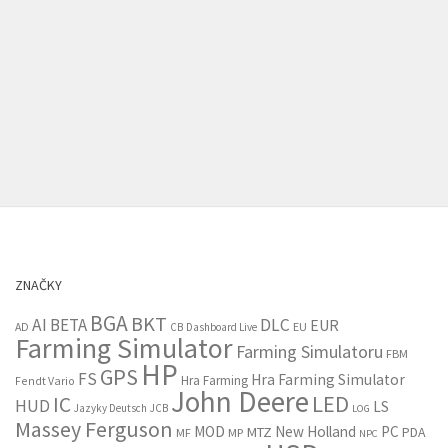
ZNAČKY
BGA
BKT
AI
BETA
DLC
EUR
EU
AD
CB
Dashboard Live
Farming Simulator
Farming Simulatoru
FBM
HP
GPS
FS
Hra Farming Simulator
Hra Farming
Fendt Vario
John Deere
LED
IC
HUD
LS
Jazyky Deutsch
JCB
LOG
Massey Ferguson
MOD
New Holland
PC
MTZ
PDA
MF
MP
NPC