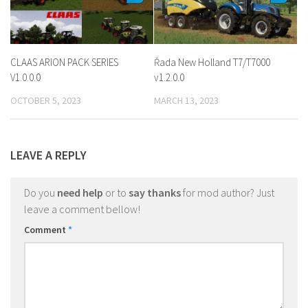
CLAAS ARION PACK SERIES
Řada New Holland T7/T7000
V1.0.0.0
v1.2.0.0
OCTOBER 5, 2023
MARCH 13, 2023
LEAVE A REPLY
Do you
need help
or to
say thanks
for mod author? Just
leave a comment bellow!
Comment
*