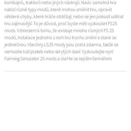
kombajnů, traktorů nebo jiných nástrojů. Navíc samotná hra
nabízí různé typy modů, které mohou změnit hru, opravit
některé chyby, které hráče obtěžují, nebo se jen pokusit udělat
hru zajímavější. To je důvod, proč byste měli vyzkoušet FS25
mods. Vzhledem k tomu, že existuje mnoho různých FS 25
modů, instalace jednoho z nich hru trochu změní a stane se
jedinečnou. Všechny LS25 mody jsou zcela zdarma, takže se
nemusíte bát plateb nebo skrytých daní. Vyzkoušejte nyní
Farming Simulator 25 mods a staňte se lepším farmářem.