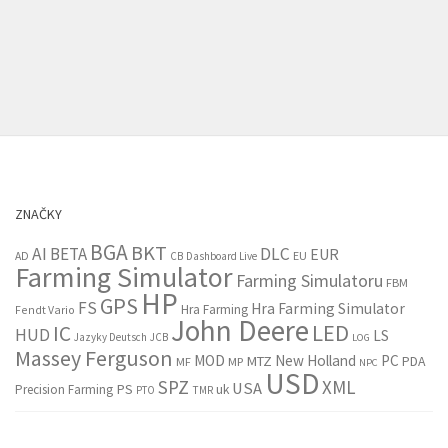
ZNAČKY
BGA
BKT
AI
BETA
DLC
EUR
EU
AD
CB
Dashboard Live
Farming Simulator
Farming Simulatoru
FBM
HP
GPS
FS
Hra Farming Simulator
Hra Farming
Fendt Vario
John Deere
LED
IC
HUD
LS
Jazyky Deutsch
JCB
LOG
Massey Ferguson
MOD
New Holland
PC
MTZ
PDA
MF
MP
NPC
USD
SPZ
XML
USA
PS
Precision Farming
uk
PTO
TMR