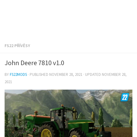
FS22 PŘÍVĚSY
John Deere 7810 v1.0
BY
FS22MODS
· PUBLISHED
NOVEMBER 28, 2021
· UPDATED
NOVEMBER 28,
2021