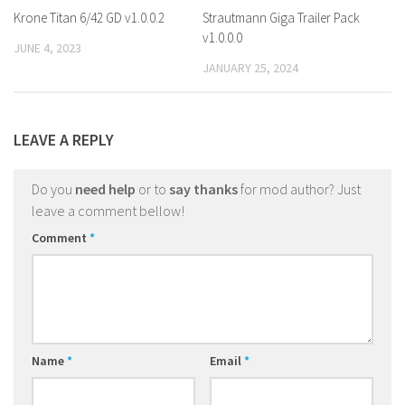
Krone Titan 6/42 GD v1.0.0.2
Strautmann Giga Trailer Pack
v1.0.0.0
JUNE 4, 2023
JANUARY 25, 2024
LEAVE A REPLY
Do you
need help
or to
say thanks
for mod author? Just
leave a comment bellow!
Comment
*
Name
*
Email
*