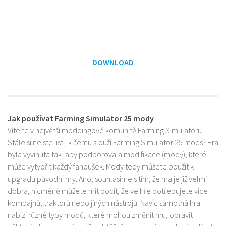
DOWNLOAD
Jak používat Farming Simulator 25 mody
Vítejte v největší moddingové komunitě Farming Simulatoru.
Stále si nejste jisti, k čemu slouží Farming Simulator 25 mods? Hra
byla vyvinuta tak, aby podporovala modifikace (mody), které
může vytvořit každý fanoušek. Mody tedy můžete použít k
upgradu původní hry. Ano, souhlasíme s tím, že hra je již velmi
dobrá, nicméně můžete mít pocit, že ve hře potřebujete více
kombajnů, traktorů nebo jiných nástrojů. Navíc samotná hra
nabízí různé typy modů, které mohou změnit hru, opravit