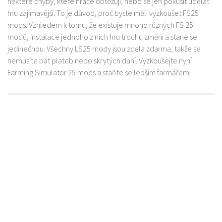
některé chyby, které hráče obtěžují, nebo se jen pokusit udělat
hru zajímavější. To je důvod, proč byste měli vyzkoušet FS25
mods. Vzhledem k tomu, že existuje mnoho různých FS 25
modů, instalace jednoho z nich hru trochu změní a stane se
jedinečnou. Všechny LS25 mody jsou zcela zdarma, takže se
nemusíte bát plateb nebo skrytých daní. Vyzkoušejte nyní
Farming Simulator 25 mods a staňte se lepším farmářem.