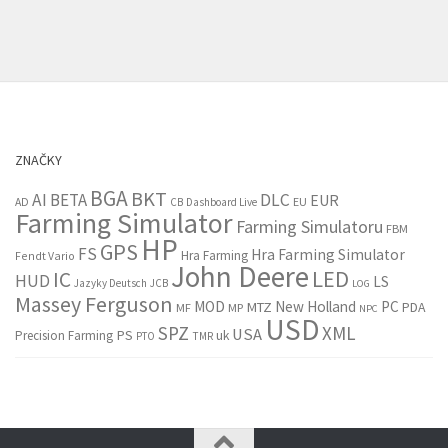
ZNAČKY
BGA
BKT
AI
BETA
DLC
EUR
EU
AD
CB
Dashboard Live
Farming Simulator
Farming Simulatoru
FBM
HP
GPS
FS
Hra Farming Simulator
Hra Farming
Fendt Vario
John Deere
LED
IC
HUD
LS
Jazyky Deutsch
JCB
LOG
Massey Ferguson
MOD
New Holland
PC
MTZ
PDA
MF
MP
NPC
USD
SPZ
XML
USA
PS
Precision Farming
uk
PTO
TMR