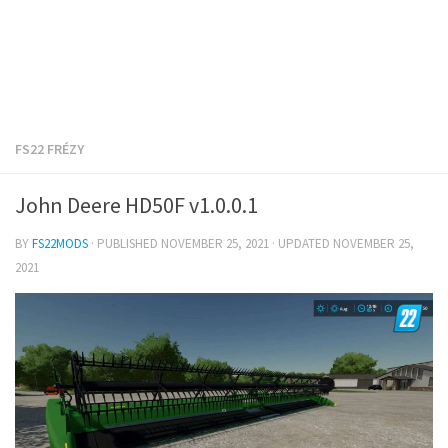
FS22 FRÉZY
John Deere HD50F v1.0.0.1
BY
FS22MODS
· PUBLISHED
NOVEMBER 25, 2021
· UPDATED
NOVEMBER 25,
2021