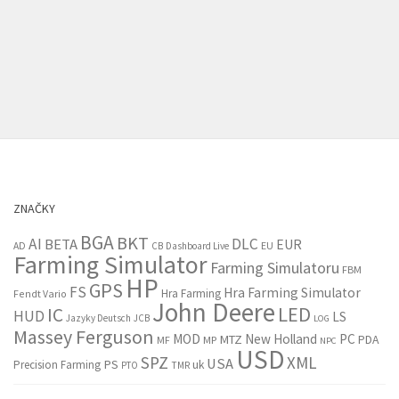
ZNAČKY
BGA
BKT
AI
DLC
BETA
EUR
EU
AD
CB
Dashboard Live
Farming Simulator
Farming Simulatoru
FBM
HP
GPS
FS
Hra Farming Simulator
Hra Farming
Fendt Vario
John Deere
LED
IC
HUD
LS
Jazyky Deutsch
JCB
LOG
Massey Ferguson
MOD
New Holland
PC
MTZ
PDA
MF
MP
NPC
USD
SPZ
XML
USA
PS
Precision Farming
uk
PTO
TMR