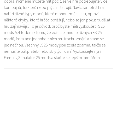
dobrá, nicméně můžete mít pocit, že ve hře potřebujete více
kombajnů, traktorů nebo jiných nástrojů. Navíc samotná hra
nabízí různé typy modů, které mohou změnit hru, opravit
některé chyby, které hráče obtěžují, nebo se jen pokusit udělat
hru zajímavější. To je důvod, proč byste měli vyzkoušet FS25
mods. Vzhledem k tomu, že existuje mnoho různých FS 25
modů, instalace jednoho z nich hru trochu změní a stane se
jedinečnou. Všechny LS25 mody jsou zcela zdarma, takže se
nemusíte bát plateb nebo skrytých daní. Vyzkoušejte nyní
Farming Simulator 25 mods a staňte se lepším farmářem.