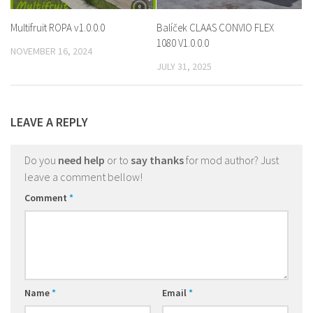
Multifruit ROPA v1.0.0.0
Balíček CLAAS CONVIO FLEX
1080 V1.0.0.0
NOVEMBER 16, 2024
JULY 31, 2025
LEAVE A REPLY
Do you
need help
or to
say thanks
for mod author? Just
leave a comment bellow!
Comment
*
Name
*
Email
*