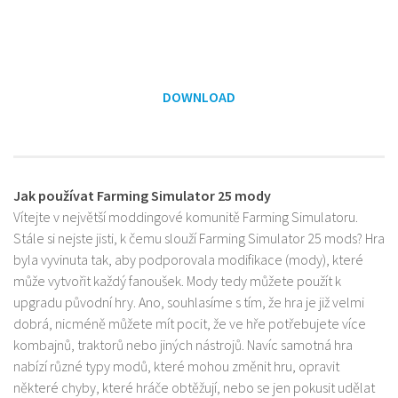
DOWNLOAD
Jak používat Farming Simulator 25 mody
Vítejte v největší moddingové komunitě Farming Simulatoru.
Stále si nejste jisti, k čemu slouží Farming Simulator 25 mods? Hra
byla vyvinuta tak, aby podporovala modifikace (mody), které
může vytvořit každý fanoušek. Mody tedy můžete použít k
upgradu původní hry. Ano, souhlasíme s tím, že hra je již velmi
dobrá, nicméně můžete mít pocit, že ve hře potřebujete více
kombajnů, traktorů nebo jiných nástrojů. Navíc samotná hra
nabízí různé typy modů, které mohou změnit hru, opravit
některé chyby, které hráče obtěžují, nebo se jen pokusit udělat