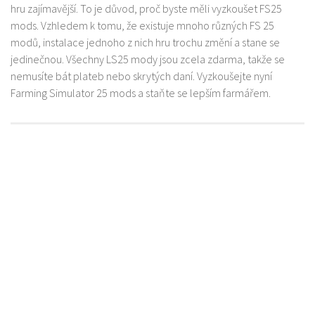
hru zajímavější. To je důvod, proč byste měli vyzkoušet FS25
mods. Vzhledem k tomu, že existuje mnoho různých FS 25
modů, instalace jednoho z nich hru trochu změní a stane se
jedinečnou. Všechny LS25 mody jsou zcela zdarma, takže se
nemusíte bát plateb nebo skrytých daní. Vyzkoušejte nyní
Farming Simulator 25 mods a staňte se lepším farmářem.