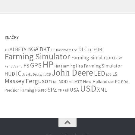
ZNAČKY
BGA
BKT
AI
BETA
DLC
EUR
EU
AD
CB
Dashboard Live
Farming Simulator
Farming Simulatoru
FBM
HP
GPS
FS
Hra Farming Simulator
Hra Farming
Fendt Vario
John Deere
LED
IC
HUD
LS
Jazyky Deutsch
JCB
LOG
Massey Ferguson
MOD
New Holland
PC
MTZ
PDA
MF
MP
NPC
USD
SPZ
XML
USA
PS
Precision Farming
uk
PTO
TMR