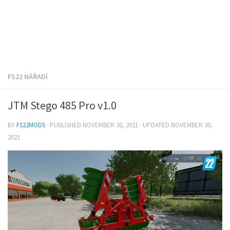
FS22 NÁŘADÍ
JTM Stego 485 Pro v1.0
BY
FS22MODS
· PUBLISHED
NOVEMBER 30, 2021
· UPDATED
NOVEMBER 30,
2021