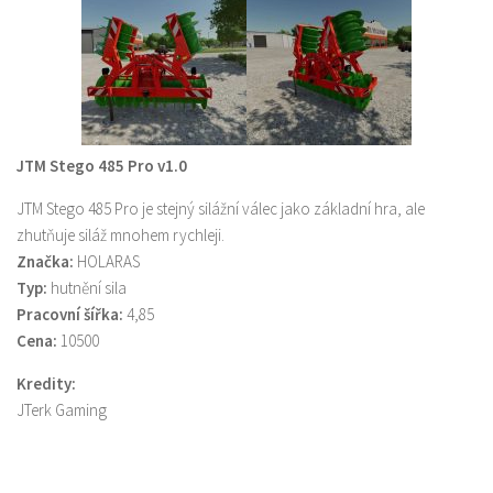
JTM Stego 485 Pro v1.0
JTM Stego 485 Pro je stejný silážní válec jako základní hra, ale
zhutňuje siláž mnohem rychleji.
Značka:
HOLARAS
Typ:
hutnění sila
Pracovní šířka:
4,85
Cena:
10500
Kredity:
JTerk Gaming