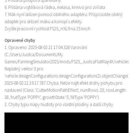
5. Přidána podpora španělštiny.
6. Přidána vojtěšková řádka, melasa, krmivo pro zvířata
7. Mák nyní sklízen pomocí obilného adaptéru: Přizpůsobte obilný
adaptér pro sklizeň máku a konopí s efekty.
Zvyšte pracovní rychlost FS25_rrXL9 na 25 km/h
Opravené chyby
1. Opraveno: 2025-08-02 21:17:04.328 Varování
(C:/Users/Juotca/Documents/My
Games/FarmingSimulator2025/mods/FS25_JuotcaFlatMap4X/vehicles/h
Neplatný vektor 3 pro
'vehicle.designConfigurations.designConfiguration(2).objectChange(1)#t
2025-08-02 21:19:17.787 Chyba: Nelze najít efekt dráhy pohybu pro
nastavení (Class: 'CutterMotionPathEffect', numRows: 20, rowLength:
38, fruitType 'POPPY', growthState '5', fillType 'POPPY')
2. Chyby typu mapy hustoty pro vlastní plodiny a další chyby.