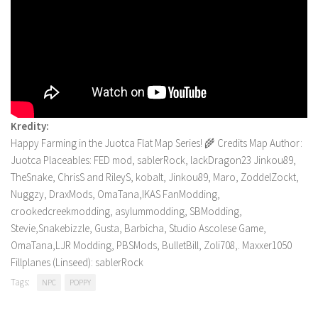
Kredity:
Happy Farming in the Juotca Flat Map Series! 🌾 Credits Map Author:
Juotca Placeables: FED mod, sablerRock, lackDragon23 Jinkou89,
TheSnake, ChrisS and RileyS, kobalt, Jinkou89, Maro, ZoddelZockt,
Nuggzy, DraxMods, OmaTana,IKAS FanModding,
crookedcreekmodding, asylummodding, SBModding,
Stevie,Snakebizzle, Gusta, Barbicha, Studio Ascolese Game,
OmaTana,LJR Modding, PBSMods, BulletBill, Zoli708,. Maxxer1050
Fillplanes (Linseed): sablerRock
Tags:
NPC
POPPY