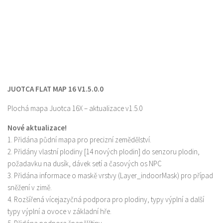
JUOTCA FLAT MAP 16 V1.5.0.0
Plochá mapa Juotca 16X – aktualizace v1.5.0
Nové aktualizace!
1. Přidána půdní mapa pro precizní zemědělství.
2. Přidány vlastní plodiny [14 nových plodin] do senzoru plodin,
požadavku na dusík, dávek setí a časových os NPC
3. Přidána informace o maskě vrstvy (Layer_indoorMask) pro případ
sněžení v zimě.
4. Rozšířená vícejazyčná podpora pro plodiny, typy výplní a další
typy výplní a ovoce v základní hře.