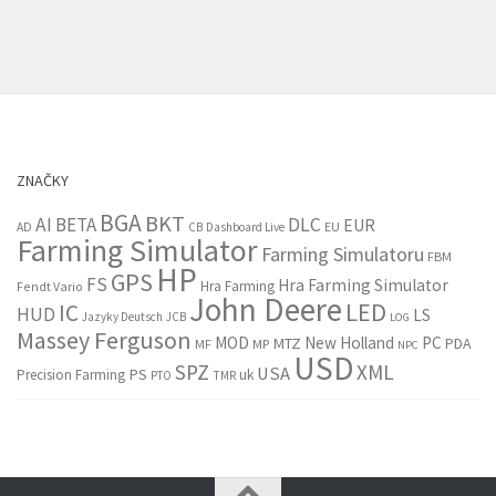
ZNAČKY
BGA
BKT
AI
BETA
DLC
EUR
EU
AD
CB
Dashboard Live
Farming Simulator
Farming Simulatoru
FBM
HP
GPS
FS
Hra Farming Simulator
Hra Farming
Fendt Vario
John Deere
LED
IC
HUD
LS
Jazyky Deutsch
JCB
LOG
Massey Ferguson
MOD
New Holland
PC
MTZ
PDA
MF
MP
NPC
USD
SPZ
XML
USA
PS
Precision Farming
uk
PTO
TMR