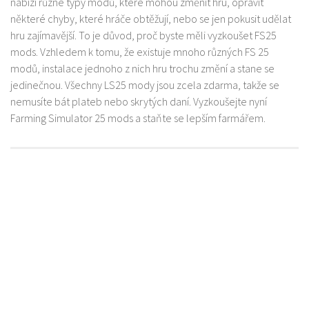
nabízí různé typy modů, které mohou změnit hru, opravit
některé chyby, které hráče obtěžují, nebo se jen pokusit udělat
hru zajímavější. To je důvod, proč byste měli vyzkoušet FS25
mods. Vzhledem k tomu, že existuje mnoho různých FS 25
modů, instalace jednoho z nich hru trochu změní a stane se
jedinečnou. Všechny LS25 mody jsou zcela zdarma, takže se
nemusíte bát plateb nebo skrytých daní. Vyzkoušejte nyní
Farming Simulator 25 mods a staňte se lepším farmářem.