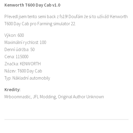
Kenworth T600 Day Cab v1.0
Převedl jsem tento semi back z fs19! Doufám že si to užíváš! Kenworth
T600 Day Cab pro Farming simulator 22.
Výkon: 600
Maximální rychlost: 100
Denní údržba: 50
Cena: 115000
Značka: KENWORTH
Název: T600 Day Cab
Typ: Nákladní automobily
Kredity:
Mrboomnastic, JFL Modding, Original Author Unknown