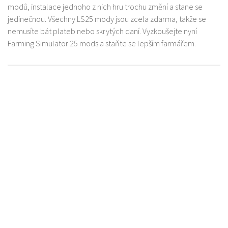
modů, instalace jednoho z nich hru trochu změní a stane se
jedinečnou. Všechny LS25 mody jsou zcela zdarma, takže se
nemusíte bát plateb nebo skrytých daní. Vyzkoušejte nyní
Farming Simulator 25 mods a staňte se lepším farmářem.