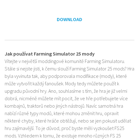
DOWNLOAD
Jak používat Farming Simulator 25 mody
Vítejte v největší moddingové komunitě Farming Simulatoru.
Stále si nejste jisti, k čemu slouží Farming Simulator 25 mods? Hra
byla vyvinuta tak, aby podporovala modifikace (mody), které
může vytvořit každý fanoušek. Mody tedy můžete použít k
upgradu původní hry. Ano, souhlasíme s tím, že hra je již velmi
dobrá, nicméně můžete mít pocit, že ve hře potřebujete více
kombajnů, traktorů nebo jiných nástrojů. Navíc samotná hra
nabízí různé typy modů, které mohou změnit hru, opravit
některé chyby, které hráče obtěžují, nebo se jen pokusit udělat
hru zajímavější. To je důvod, proč byste měli vyzkoušet FS25
mods. Vzhledem k tomu, že existuje mnoho různých FS 25