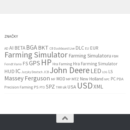
ZNAČKY
BGA
BKT
AI
BETA
DLC
EUR
EU
AD
CB
Dashboard Live
Farming Simulator
Farming Simulatoru
FBM
HP
GPS
FS
Hra Farming Simulator
Hra Farming
Fendt Vario
John Deere
LED
IC
HUD
LS
Jazyky Deutsch
JCB
LOG
Massey Ferguson
MOD
New Holland
PC
MTZ
PDA
MF
MP
NPC
USD
SPZ
XML
USA
PS
Precision Farming
uk
PTO
TMR