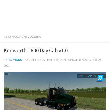
FS22 NÁKLADNÍ VOZIDLA
Kenworth T600 Day Cab v1.0
BY
FS22MODS
· PUBLISHED
NOVEMBER 30, 2021
· UPDATED
NOVEMBER 29,
2021