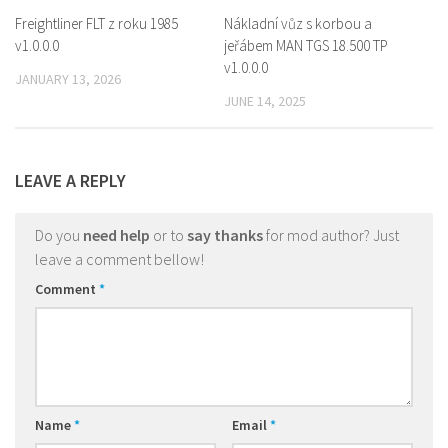
Freightliner FLT z roku 1985
Nákladní vůz s korbou a
v1.0.0.0
jeřábem MAN TGS 18.500 TP
v1.0.0.0
JANUARY 13, 2026
JUNE 14, 2025
LEAVE A REPLY
Do you
need help
or to
say thanks
for mod author? Just
leave a comment bellow!
Comment
*
Name
*
Email
*