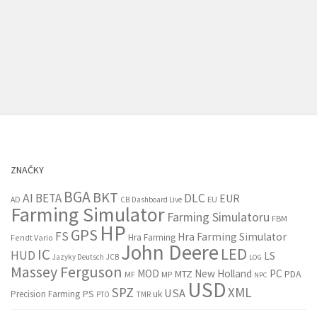
ZNAČKY
BGA
BKT
AI
BETA
DLC
EUR
EU
AD
CB
Dashboard Live
Farming Simulator
Farming Simulatoru
FBM
HP
GPS
FS
Hra Farming Simulator
Hra Farming
Fendt Vario
John Deere
LED
IC
HUD
LS
Jazyky Deutsch
JCB
LOG
Massey Ferguson
MOD
New Holland
PC
MTZ
PDA
MF
MP
NPC
USD
SPZ
XML
USA
PS
Precision Farming
uk
PTO
TMR