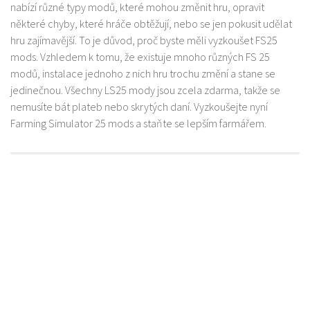
nabízí různé typy modů, které mohou změnit hru, opravit
některé chyby, které hráče obtěžují, nebo se jen pokusit udělat
hru zajímavější. To je důvod, proč byste měli vyzkoušet FS25
mods. Vzhledem k tomu, že existuje mnoho různých FS 25
modů, instalace jednoho z nich hru trochu změní a stane se
jedinečnou. Všechny LS25 mody jsou zcela zdarma, takže se
nemusíte bát plateb nebo skrytých daní. Vyzkoušejte nyní
Farming Simulator 25 mods a staňte se lepším farmářem.