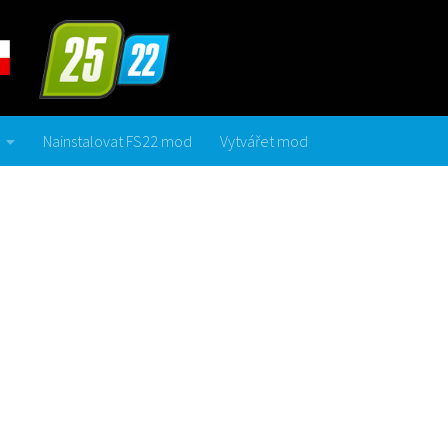
Nainstalovat FS22 mod
Vytvářet mod