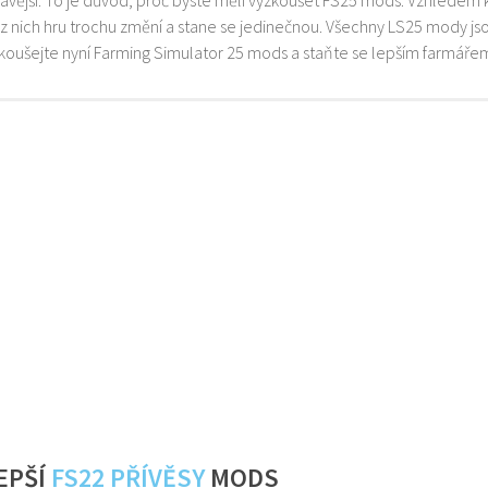
z nich hru trochu změní a stane se jedinečnou. Všechny LS25 mody js
zkoušejte nyní Farming Simulator 25 mods a staňte se lepším farmáře
EPŠÍ
FS22 PŘÍVĚSY
MODS