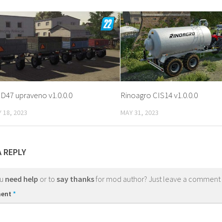
D47 upraveno v1.0.0.0
Rinoagro CIS14 v1.0.0.0
 18, 2023
MAY 31, 2023
A REPLY
ou
need help
or to
say thanks
for mod author? Just leave a comment
ent
*