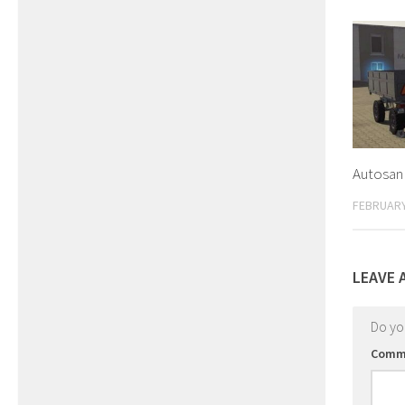
Autosan 
FEBRUARY
LEAVE 
Do y
Comm