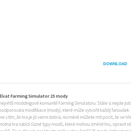
DOWNLOAD
žívat Farming Simulator 25 mody
 největší moddingové komunitě Farming Simulatoru. Stále si nejste jist
 podporovala modifikace (mody), které může vytvořit každý fanoušek.
e s tím, že hra je již velmi dobrá, nicméně můžete mít pocit, že ve h
motná hra nabízí různé typy modů, které mohou změnit hru, opravit něk
mavější. To je důvod, proč byste měli vyzkoušet FS25 mods. Vzhledem 