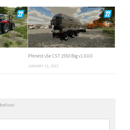
Přenést vše CST 1550 Big v1.0.0.0
JANUARY 15, 2022
 bellow!