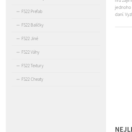
jednoho 
FS22 Prefab
daní. Vy
FS22 Balíčky
FS22 Jiné
FS22 Váhy
FS22 Textury
FS22 Cheaty
NEJL