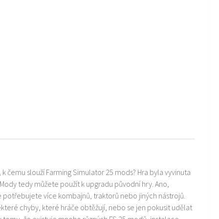
i, k čemu slouží Farming Simulator 25 mods? Hra byla vyvinuta
 Mody tedy můžete použít k upgradu původní hry. Ano,
ře potřebujete více kombajnů, traktorů nebo jiných nástrojů.
teré chyby, které hráče obtěžují, nebo se jen pokusit udělat
k tomu, že existuje mnoho různých FS 25 modů, instalace