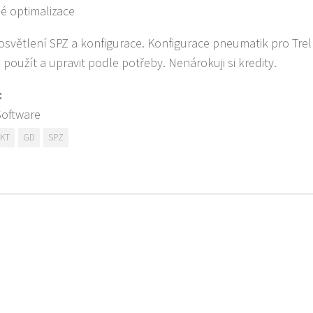
é optimalizace
osvětlení SPZ a konfigurace. Konfigurace pneumatik pro Trell
 použít a upravit podle potřeby. Nenárokuji si kredity.
:
Software
KT
GD
SPZ