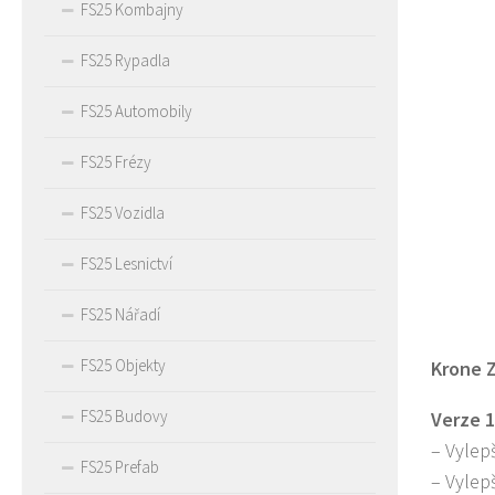
FS25 Kombajny
FS25 Rypadla
FS25 Automobily
FS25 Frézy
FS25 Vozidla
FS25 Lesnictví
FS25 Nářadí
FS25 Objekty
Krone Z
FS25 Budovy
Verze 1
– Vylep
FS25 Prefab
– Vylep