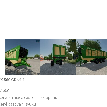
X 560 GD v1.1
.1.0.0
šená animace částic při sklápění.
šené časování zvuku