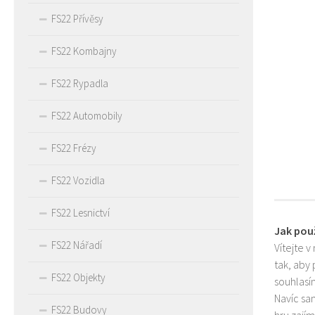
FS22 Přívěsy
FS22 Kombajny
FS22 Rypadla
FS22 Automobily
FS22 Frézy
FS22 Vozidla
FS22 Lesnictví
Jak pou
FS22 Nářadí
Vítejte v
tak, aby
FS22 Objekty
souhlasím
Navíc sa
FS22 Budovy
hru zají