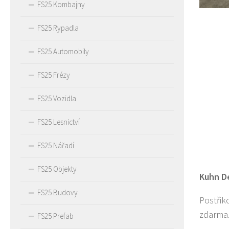
FS25 Kombajny
FS25 Rypadla
FS25 Automobily
FS25 Frézy
FS25 Vozidla
FS25 Lesnictví
FS25 Nářadí
FS25 Objekty
Kuhn De
FS25 Budovy
Postřik
zdarma
FS25 Prefab