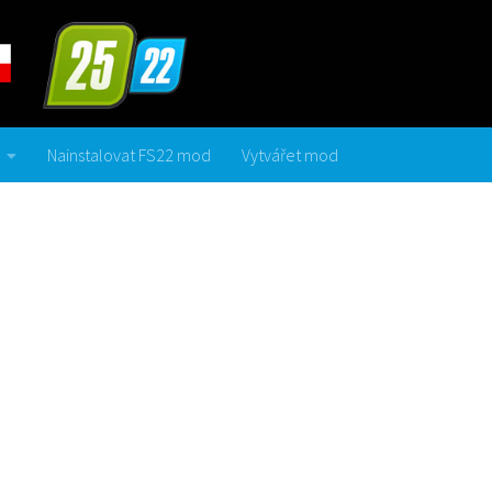
Nainstalovat FS22 mod
Vytvářet mod