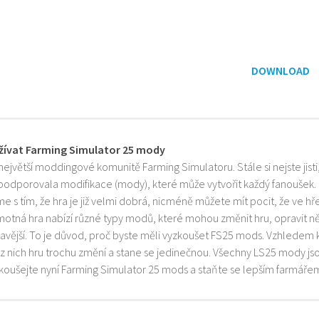
DOWNLOAD
žívat Farming Simulator 25 mody
 největší moddingové komunitě Farming Simulatoru. Stále si nejste jist
 podporovala modifikace (mody), které může vytvořit každý fanoušek.
e s tím, že hra je již velmi dobrá, nicméně můžete mít pocit, že ve h
motná hra nabízí různé typy modů, které mohou změnit hru, opravit něk
mavější. To je důvod, proč byste měli vyzkoušet FS25 mods. Vzhledem 
z nich hru trochu změní a stane se jedinečnou. Všechny LS25 mody js
zkoušejte nyní Farming Simulator 25 mods a staňte se lepším farmáře