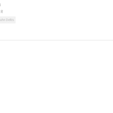
:
HR
uhn Deltis