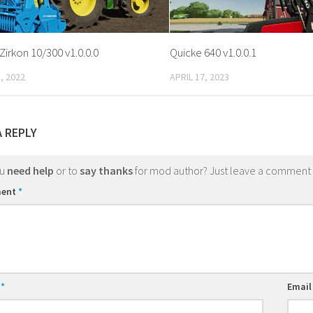
irkon 10/300 v1.0.0.0
Quicke 640 v1.0.0.1
, 2022
APRIL 17, 2023
A REPLY
ou
need help
or to
say thanks
for mod author? Just leave a comment
ent
*
e
*
Emai