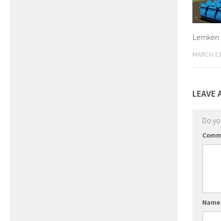
Lemken Z
MARCH 13
LEAVE 
Do y
Comm
Nam