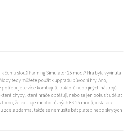
i, k čemu slouží Farming Simulator 25 mods? Hra byla vyvinuta
 Mody tedy můžete použít k upgradu původní hry. Ano,
ře potřebujete více kombajnů, traktorů nebo jiných nástrojů.
teré chyby, které hráče obtěžují, nebo se jen pokusit udělat
k tomu, že existuje mnoho různých FS 25 modů, instalace
ou zcela zdarma, takže se nemusíte bát plateb nebo skrytých
m.