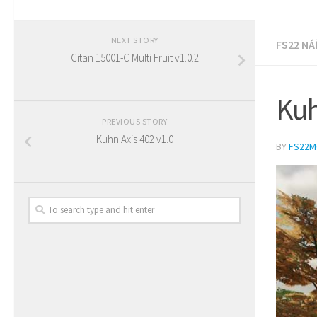
NEXT STORY
FS22 NÁ
Citan 15001-C Multi Fruit v1.0.2
Kuh
PREVIOUS STORY
Kuhn Axis 402 v1.0
BY
FS22