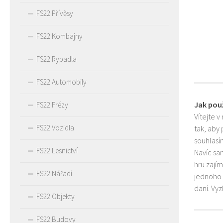
FS22 Přívěsy
FS22 Kombajny
FS22 Rypadla
FS22 Automobily
Jak pou
FS22 Frézy
Vítejte v
FS22 Vozidla
tak, aby
souhlasím
FS22 Lesnictví
Navíc sa
hru zají
FS22 Nářadí
jednoho 
daní. Vy
FS22 Objekty
FS22 Budovy