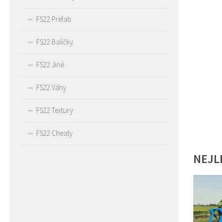
FS22 Prefab
FS22 Balíčky
FS22 Jiné
FS22 Váhy
FS22 Textury
FS22 Cheaty
NEJL