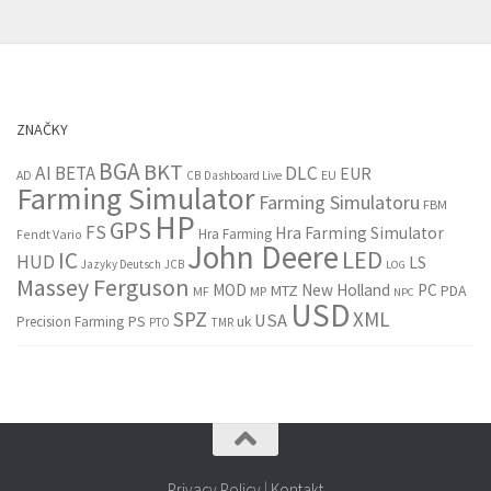
ZNAČKY
BGA
BKT
AI
BETA
DLC
EUR
EU
AD
CB
Dashboard Live
Farming Simulator
Farming Simulatoru
FBM
HP
GPS
FS
Hra Farming Simulator
Hra Farming
Fendt Vario
John Deere
LED
IC
HUD
LS
Jazyky Deutsch
JCB
LOG
Massey Ferguson
MOD
New Holland
PC
MTZ
PDA
MF
MP
NPC
USD
SPZ
XML
USA
PS
Precision Farming
uk
PTO
TMR
Privacy Policy
|
Kontakt