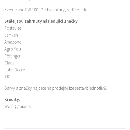
Kverneland PW 100-12 z hlavní hry, radlice lesk.
Stále jsou zahrnuty následující značky:
Postav se
Lemken
Amazone
Agro You
Pöttinger
Claas
John Deere
IHC
Barvy a značky najdete na prodejně lze sestavit jednotlivě.
Kredity:
WolfIQ / Giants