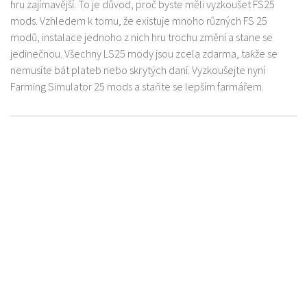
hru zajímavější. To je důvod, proč byste měli vyzkoušet FS25
mods. Vzhledem k tomu, že existuje mnoho různých FS 25
modů, instalace jednoho z nich hru trochu změní a stane se
jedinečnou. Všechny LS25 mody jsou zcela zdarma, takže se
nemusíte bát plateb nebo skrytých daní. Vyzkoušejte nyní
Farming Simulator 25 mods a staňte se lepším farmářem.