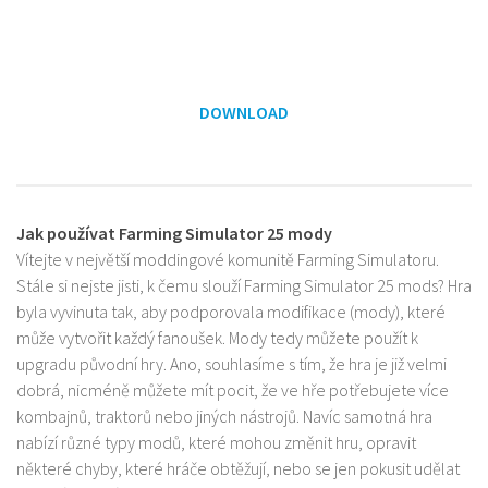
DOWNLOAD
Jak používat Farming Simulator 25 mody
Vítejte v největší moddingové komunitě Farming Simulatoru.
Stále si nejste jisti, k čemu slouží Farming Simulator 25 mods? Hra
byla vyvinuta tak, aby podporovala modifikace (mody), které
může vytvořit každý fanoušek. Mody tedy můžete použít k
upgradu původní hry. Ano, souhlasíme s tím, že hra je již velmi
dobrá, nicméně můžete mít pocit, že ve hře potřebujete více
kombajnů, traktorů nebo jiných nástrojů. Navíc samotná hra
nabízí různé typy modů, které mohou změnit hru, opravit
některé chyby, které hráče obtěžují, nebo se jen pokusit udělat