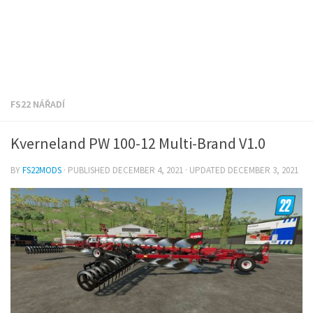
FS22 NÁŘADÍ
Kverneland PW 100-12 Multi-Brand V1.0
BY
FS22MODS
· PUBLISHED
DECEMBER 4, 2021
· UPDATED
DECEMBER 3, 2021