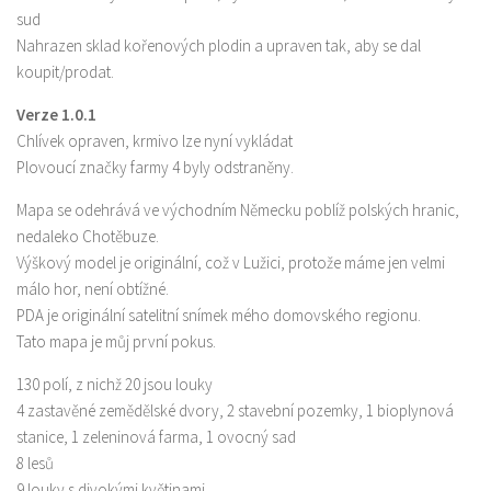
sud
Nahrazen sklad kořenových plodin a upraven tak, aby se dal
koupit/prodat.
Verze 1.0.1
Chlívek opraven, krmivo lze nyní vykládat
Plovoucí značky farmy 4 byly odstraněny.
Mapa se odehrává ve východním Německu poblíž polských hranic,
nedaleko Chotěbuze.
Výškový model je originální, což v Lužici, protože máme jen velmi
málo hor, není obtížné.
PDA je originální satelitní snímek mého domovského regionu.
Tato mapa je můj první pokus.
130 polí, z nichž 20 jsou louky
4 zastavěné zemědělské dvory, 2 stavební pozemky, 1 bioplynová
stanice, 1 zeleninová farma, 1 ovocný sad
8 lesů
9 louky s divokými květinami