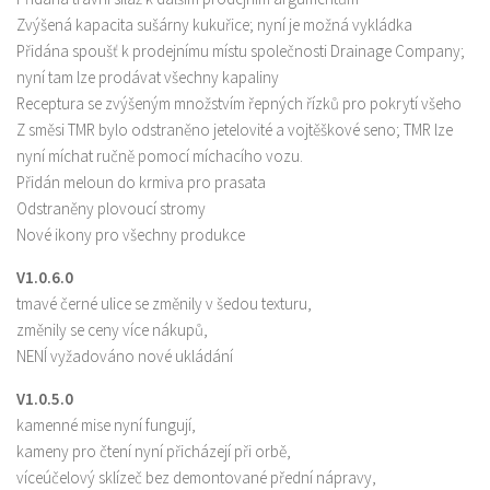
Zvýšená kapacita sušárny kukuřice; nyní je možná vykládka
Přidána spoušť k prodejnímu místu společnosti Drainage Company;
nyní tam lze prodávat všechny kapaliny
Receptura se zvýšeným množstvím řepných řízků pro pokrytí všeho
Z směsi TMR bylo odstraněno jetelovité a vojtěškové seno; TMR lze
nyní míchat ručně pomocí míchacího vozu.
Přidán meloun do krmiva pro prasata
Odstraněny plovoucí stromy
Nové ikony pro všechny produkce
V1.0.6.0
tmavé černé ulice se změnily v šedou texturu,
změnily se ceny více nákupů,
NENÍ vyžadováno nové ukládání
V1.0.5.0
kamenné mise nyní fungují,
kameny pro čtení nyní přicházejí při orbě,
víceúčelový sklízeč bez demontované přední nápravy,