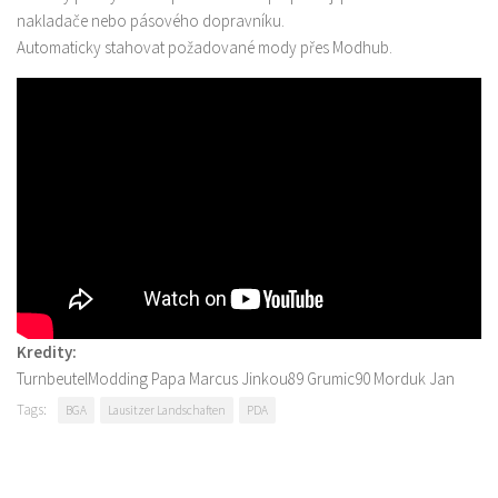
nakladače nebo pásového dopravníku.
Automaticky stahovat požadované mody přes Modhub.
Kredity:
TurnbeutelModding Papa Marcus Jinkou89 Grumic90 Morduk Jan
Tags:
BGA
Lausitzer Landschaften
PDA