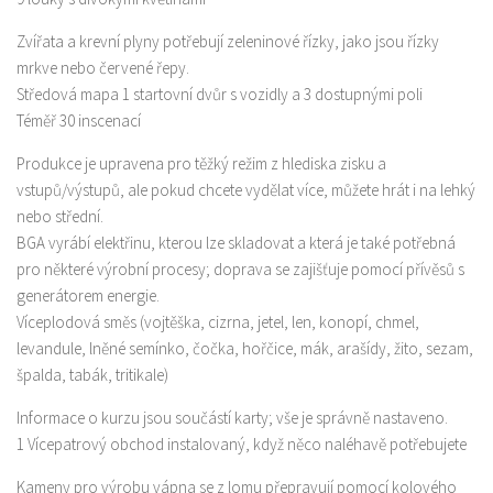
Zvířata a krevní plyny potřebují zeleninové řízky, jako jsou řízky
mrkve nebo červené řepy.
Středová mapa 1 startovní dvůr s vozidly a 3 dostupnými poli
Téměř 30 inscenací
Produkce je upravena pro těžký režim z hlediska zisku a
vstupů/výstupů, ale pokud chcete vydělat více, můžete hrát i na lehký
nebo střední.
BGA vyrábí elektřinu, kterou lze skladovat a která je také potřebná
pro některé výrobní procesy; doprava se zajišťuje pomocí přívěsů s
generátorem energie.
Víceplodová směs (vojtěška, cizrna, jetel, len, konopí, chmel,
levandule, lněné semínko, čočka, hořčice, mák, arašídy, žito, sezam,
špalda, tabák, tritikale)
Informace o kurzu jsou součástí karty; vše je správně nastaveno.
1 Vícepatrový obchod instalovaný, když něco naléhavě potřebujete
Kameny pro výrobu vápna se z lomu přepravují pomocí kolového