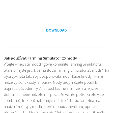
DOWNLOAD
Jak používat Farming Simulator 25 mody
Vítejte v největší moddingové komunitě Farming Simulatoru.
Stále si nejste jisti, k čemu slouží Farming Simulator 25 mods? Hra
byla vyvinuta tak, aby podporovala modifikace (mody), které
může vytvořit každý fanoušek. Mody tedy můžete použít k
upgradu původní hry. Ano, souhlasíme s tím, že hra je již velmi
dobrá, nicméně můžete mít pocit, že ve hře potřebujete více
kombajnů, traktorů nebo jiných nástrojů. Navíc samotná hra
nabízí různé typy modů, které mohou změnit hru, opravit
některé chyby, které hráče obtěžují, nebo se jen pokusit udělat