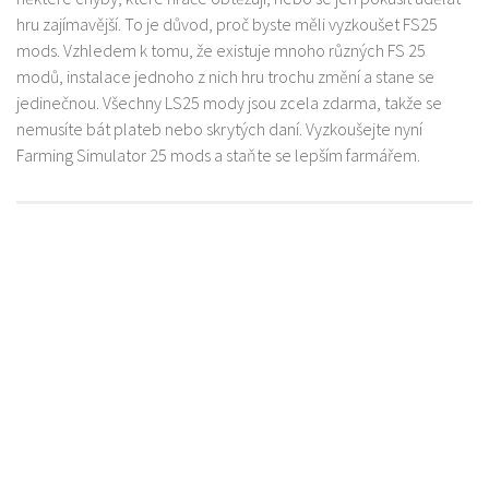
hru zajímavější. To je důvod, proč byste měli vyzkoušet FS25
mods. Vzhledem k tomu, že existuje mnoho různých FS 25
modů, instalace jednoho z nich hru trochu změní a stane se
jedinečnou. Všechny LS25 mody jsou zcela zdarma, takže se
nemusíte bát plateb nebo skrytých daní. Vyzkoušejte nyní
Farming Simulator 25 mods a staňte se lepším farmářem.