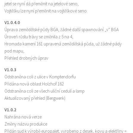
jetel se nyní dá přeměnit na jetelové seno,
Vojtěšku lze nyní přeměnit na vojtěškové seno
V1.0.4.0
Úprava zemědělské půdy BGA, žádné další spawnování „v“ BGA
Úroveň růstu trávy se změnila z 5 na 4,
Hromada kamení 161 upravená zemědělská půda, už žádné pády
pod mapu,
Přehled drobných úprav
V1.0.3
Odstraněna coli z ulice v Komptendorfu
Přidána nová oblast Holzhof 162
Odstraněna coli ze všech uliční cedulí a lamp
Aktualizovaný přehled (Bergwerk)
V1.0.2
Nahrána nová verze
Změny názvu produkce
Přidán sud k výrobě europalet; vyrobeno z desek, kovu a elektřiny =