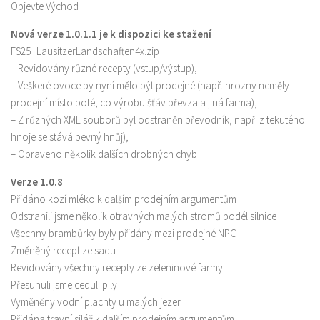
Objevte Východ
Nová verze 1.0.1.1 je k dispozici ke stažení
FS25_LausitzerLandschaften4x.zip
– Revidovány různé recepty (vstup/výstup),
– Veškeré ovoce by nyní mělo být prodejné (např. hrozny neměly
prodejní místo poté, co výrobu šťáv převzala jiná farma),
– Z různých XML souborů byl odstraněn převodník, např. z tekutého
hnoje se stává pevný hnůj),
– Opraveno několik dalších drobných chyb
Verze 1.0.8
Přidáno kozí mléko k dalším prodejním argumentům
Odstranili jsme několik otravných malých stromů podél silnice
Všechny brambůrky byly přidány mezi prodejné NPC
Změněný recept ze sadu
Revidovány všechny recepty ze zeleninové farmy
Přesunuli jsme ceduli pily
Vyměněny vodní plachty u malých jezer
Přidána travní siláž k dalším prodejním argumentům