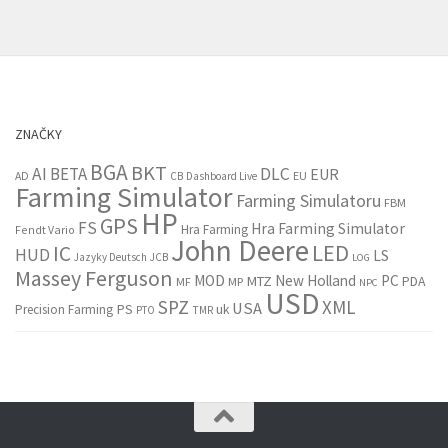
ZNAČKY
BGA
BKT
AI
BETA
DLC
EUR
EU
AD
CB
Dashboard Live
Farming Simulator
Farming Simulatoru
FBM
HP
GPS
FS
Hra Farming Simulator
Hra Farming
Fendt Vario
John Deere
LED
IC
HUD
LS
Jazyky Deutsch
JCB
LOG
Massey Ferguson
MOD
New Holland
PC
MTZ
PDA
MF
MP
NPC
USD
SPZ
XML
USA
PS
Precision Farming
uk
PTO
TMR