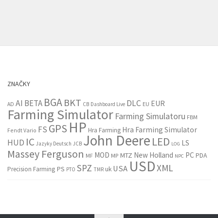
ZNAČKY
BGA
BKT
AI
BETA
DLC
EUR
EU
AD
CB
Dashboard Live
Farming Simulator
Farming Simulatoru
FBM
HP
GPS
FS
Hra Farming Simulator
Hra Farming
Fendt Vario
John Deere
LED
IC
HUD
LS
Jazyky Deutsch
JCB
LOG
Massey Ferguson
MOD
New Holland
PC
MTZ
PDA
MF
MP
NPC
USD
SPZ
XML
USA
PS
Precision Farming
uk
PTO
TMR