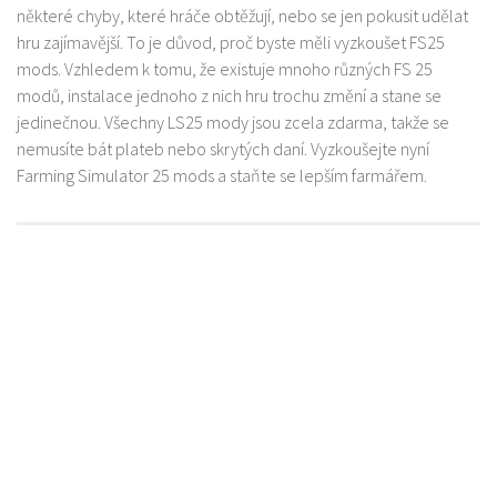
některé chyby, které hráče obtěžují, nebo se jen pokusit udělat
hru zajímavější. To je důvod, proč byste měli vyzkoušet FS25
mods. Vzhledem k tomu, že existuje mnoho různých FS 25
modů, instalace jednoho z nich hru trochu změní a stane se
jedinečnou. Všechny LS25 mody jsou zcela zdarma, takže se
nemusíte bát plateb nebo skrytých daní. Vyzkoušejte nyní
Farming Simulator 25 mods a staňte se lepším farmářem.