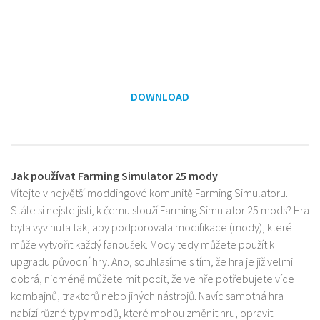
DOWNLOAD
Jak používat Farming Simulator 25 mody
Vítejte v největší moddingové komunitě Farming Simulatoru.
Stále si nejste jisti, k čemu slouží Farming Simulator 25 mods? Hra
byla vyvinuta tak, aby podporovala modifikace (mody), které
může vytvořit každý fanoušek. Mody tedy můžete použít k
upgradu původní hry. Ano, souhlasíme s tím, že hra je již velmi
dobrá, nicméně můžete mít pocit, že ve hře potřebujete více
kombajnů, traktorů nebo jiných nástrojů. Navíc samotná hra
nabízí různé typy modů, které mohou změnit hru, opravit