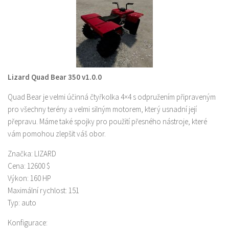
Lizard Quad Bear 350 v1.0.0
Quad Bear je velmi účinná čtyřkolka 4×4 s odpružením připraveným
pro všechny terény a velmi silným motorem, který usnadní její
přepravu. Máme také spojky pro použití přesného nástroje, které
vám pomohou zlepšit váš obor.
Značka: LIZARD
Cena: 12600 $
Výkon: 160 HP
Maximální rychlost: 151
Typ: auto
Konfigurace: