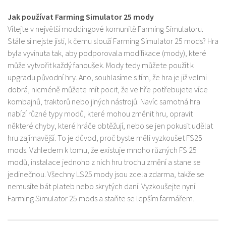
Jak používat Farming Simulator 25 mody
Vítejte v největší moddingové komunitě Farming Simulatoru.
Stále si nejste jisti, k čemu slouží Farming Simulator 25 mods? Hra
byla vyvinuta tak, aby podporovala modifikace (mody), které
může vytvořit každý fanoušek. Mody tedy můžete použít k
upgradu původní hry. Ano, souhlasíme s tím, že hra je již velmi
dobrá, nicméně můžete mít pocit, že ve hře potřebujete více
kombajnů, traktorů nebo jiných nástrojů. Navíc samotná hra
nabízí různé typy modů, které mohou změnit hru, opravit
některé chyby, které hráče obtěžují, nebo se jen pokusit udělat
hru zajímavější. To je důvod, proč byste měli vyzkoušet FS25
mods. Vzhledem k tomu, že existuje mnoho různých FS 25
modů, instalace jednoho z nich hru trochu změní a stane se
jedinečnou. Všechny LS25 mody jsou zcela zdarma, takže se
nemusíte bát plateb nebo skrytých daní. Vyzkoušejte nyní
Farming Simulator 25 mods a staňte se lepším farmářem.