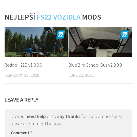
NEJLEPŠÍ
FS22 VOZIDLA
MODS
Rottne H21D v1.0.0.0
Blue Bird School Bus v2.0.0.0
FEBRUARY 25, 2022
JUNE 22, 2022
LEAVE A REPLY
Do you
need help
or to
say thanks
for mod author? Just
leave a comment bellow!
Comment
*