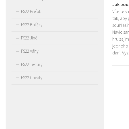
Jak pou
Vítejte v
FS22 Prefab
tak, aby
FS22 Balíčky
souhlasím
Navíc sa
FS22 Jiné
hru zají
jednoho 
FS22 Váhy
daní. Vy
FS22 Textury
FS22 Cheaty