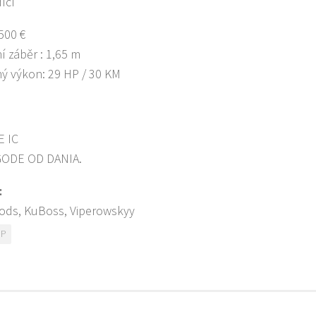
ící
500 €
í záběr : 1,65 m
ý výkon: 29 HP / 30 KM
 IC
ODE OD DANIA.
:
ods, KuBoss, Viperowskyy
HP