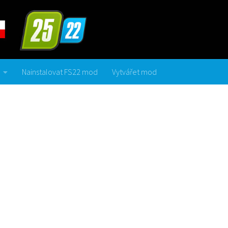
Nainstalovat FS22 mod
Vytvářet mod