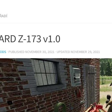
ŘADÍ
ARD Z-173 v1.0
MODS
· PUBLISHED
NOVEMBER 30, 2021
· UPDATED
NOVEMBER 29, 2021