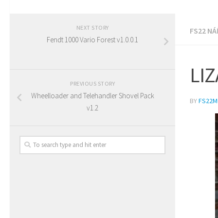
NEXT STORY
FS22 NÁ
Fendt 1000 Vario Forest v1.0.0.1
LIZ
PREVIOUS STORY
Wheelloader and Telehandler Shovel Pack
BY
FS22
v1.2