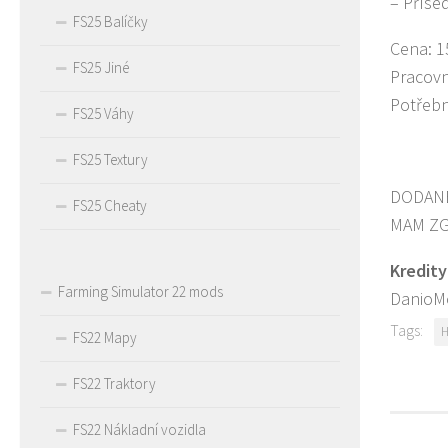
– Přísed
FS25 Balíčky
Cena: 1
FS25 Jiné
Pracovn
Potřebn
FS25 Váhy
FS25 Textury
DODANE
FS25 Cheaty
MAM ZG
Kredity
Farming Simulator 22 mods
DanioM
Tags:
FS22 Mapy
FS22 Traktory
FS22 Nákladní vozidla