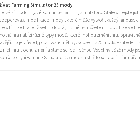
žívat Farming Simulator 25 mody
 největší moddingové komunitě Farming Simulatoru. Stále si nejste jist
 podporovala modifikace (mody), které může vytvořit každý fanoušek.
e s tím, že hra je již velmi dobrá, nicméně můžete mít pocit, že ve h
motná hra nabízí různé typy modů, které mohou změnit hru, opravit něk
mavější. To je důvod, proč byste měli vyzkoušet FS25 mods. Vzhledem 
z nich hru trochu změní a stane se jedinečnou. Všechny LS25 mody js
zkoušejte nyní Farming Simulator 25 mods a staňte se lepším farmáře