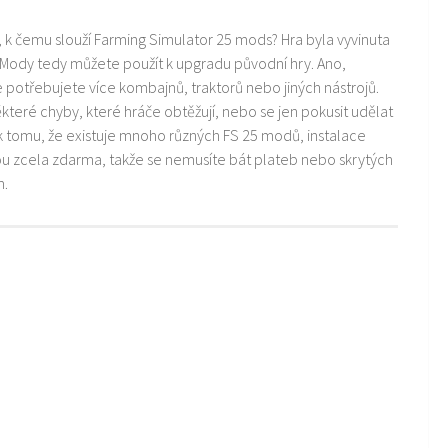
i, k čemu slouží Farming Simulator 25 mods? Hra byla vyvinuta
 Mody tedy můžete použít k upgradu původní hry. Ano,
ře potřebujete více kombajnů, traktorů nebo jiných nástrojů.
teré chyby, které hráče obtěžují, nebo se jen pokusit udělat
k tomu, že existuje mnoho různých FS 25 modů, instalace
ou zcela zdarma, takže se nemusíte bát plateb nebo skrytých
m.