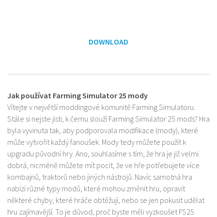
DOWNLOAD
Jak používat Farming Simulator 25 mody
Vítejte v největší moddingové komunitě Farming Simulatoru.
Stále si nejste jisti, k čemu slouží Farming Simulator 25 mods? Hra
byla vyvinuta tak, aby podporovala modifikace (mody), které
může vytvořit každý fanoušek. Mody tedy můžete použít k
upgradu původní hry. Ano, souhlasíme s tím, že hra je již velmi
dobrá, nicméně můžete mít pocit, že ve hře potřebujete více
kombajnů, traktorů nebo jiných nástrojů. Navíc samotná hra
nabízí různé typy modů, které mohou změnit hru, opravit
některé chyby, které hráče obtěžují, nebo se jen pokusit udělat
hru zajímavější. To je důvod, proč byste měli vyzkoušet FS25