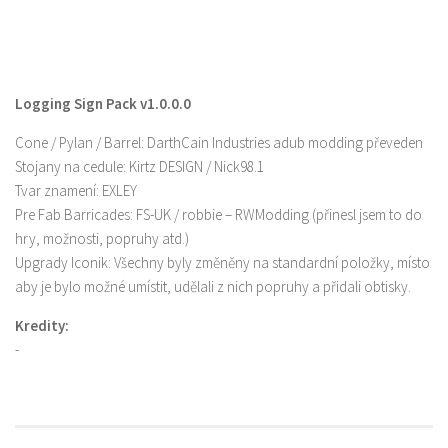
Logging Sign Pack v1.0.0.0
Cone / Pylan / Barrel: DarthCain Industries adub modding převeden
Stojany na cedule: Kirtz DESIGN / Nick98.1
Tvar znamení: EXLEY
Pre Fab Barricades: FS-UK / robbie – RWModding (přinesl jsem to do
hry, možnosti, popruhy atd.)
Upgrady Iconik: Všechny byly změněny na standardní položky, místo
aby je bylo možné umístit, udělali z nich popruhy a přidali obtisky.
Kredity:
-