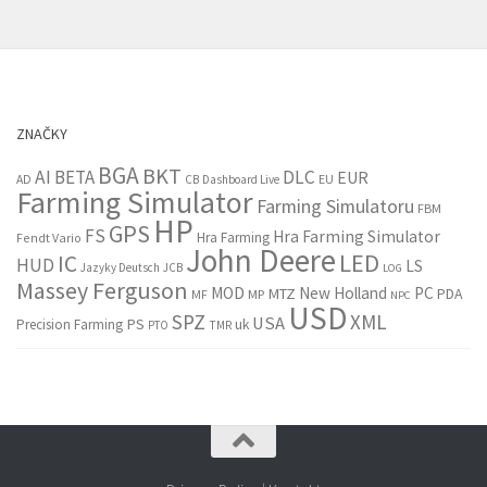
ZNAČKY
BGA
BKT
AI
BETA
DLC
EUR
EU
AD
CB
Dashboard Live
Farming Simulator
Farming Simulatoru
FBM
HP
GPS
FS
Hra Farming Simulator
Hra Farming
Fendt Vario
John Deere
LED
IC
HUD
LS
Jazyky Deutsch
JCB
LOG
Massey Ferguson
MOD
New Holland
PC
MTZ
PDA
MF
MP
NPC
USD
SPZ
XML
USA
PS
Precision Farming
uk
PTO
TMR