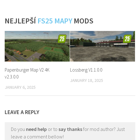
NEJLEPŠÍ
FS25 MAPY
MODS
Papenburger Map V2 4K
Lossberg V1.1.0.0
v2.3.0.0
JANUARY 18, 2025
JANUARY 6, 2025
LEAVE A REPLY
Do you
need help
or to
say thanks
for mod author? Just
leave a comment bellow!