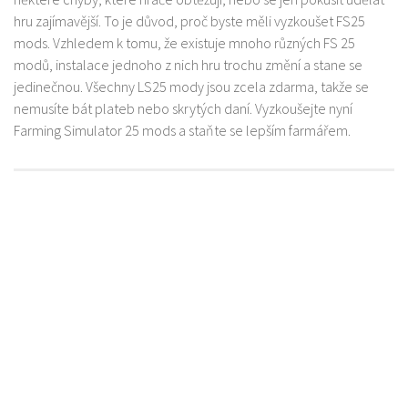
hru zajímavější. To je důvod, proč byste měli vyzkoušet FS25
mods. Vzhledem k tomu, že existuje mnoho různých FS 25
modů, instalace jednoho z nich hru trochu změní a stane se
jedinečnou. Všechny LS25 mody jsou zcela zdarma, takže se
nemusíte bát plateb nebo skrytých daní. Vyzkoušejte nyní
Farming Simulator 25 mods a staňte se lepším farmářem.