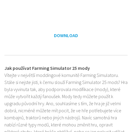
DOWNLOAD
Jak používat Farming Simulator 25 mody
Vítejte v největší moddingové komunitě Farming Simulatoru.
Stále si nejste jisti, k čemu slouží Farming Simulator 25 mods? Hra
byla vyvinuta tak, aby podporovala modifikace (mody), které
může vytvořit každý fanoušek. Mody tedy můžete použít k
upgradu původní hry. Ano, souhlasíme s tím, že hra je již velmi
dobrá, nicméně můžete mít pocit, že ve hře potřebujete více
kombajnů, traktorů nebo jiných nástrojů. Navíc samotná hra
nabízí různé typy modů, které mohou změnit hru, opravit
některé chyby, které hráče obtěžují, nebo se jen pokusit udělat