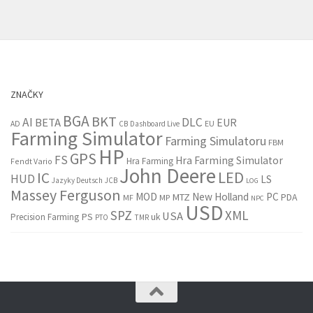
ZNAČKY
BGA
BKT
AI
DLC
BETA
EUR
EU
AD
CB
Dashboard Live
Farming Simulator
Farming Simulatoru
FBM
HP
GPS
FS
Hra Farming Simulator
Hra Farming
Fendt Vario
John Deere
LED
IC
HUD
LS
Jazyky Deutsch
JCB
LOG
Massey Ferguson
MOD
New Holland
PC
MTZ
PDA
MF
MP
NPC
USD
SPZ
XML
USA
PS
Precision Farming
uk
PTO
TMR