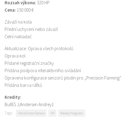
Rozsah výkonu:
320 HP
Cena:
150 000 €
Závaží na kola
Přední uchycení nebo závaží
Čelní nakladač
Aktualizace: Oprava všech protokolů
Oprava kol
Přidané registrační značky
Přidána podpora interaktivního ovládání
Opravena konfigurace senzorů plodin pro „Precision Farming“
Přidána barva ráfků
Kredity:
BullES J/Andersen Andrey1
Tags:
Aktualizace Oprava
HP
Massey Ferguson