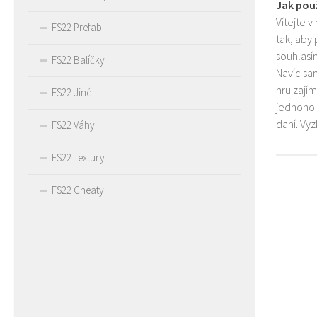
Jak pou
Vítejte v
FS22 Prefab
tak, aby
souhlasím
FS22 Balíčky
Navíc sa
hru zají
FS22 Jiné
jednoho 
daní. Vy
FS22 Váhy
FS22 Textury
FS22 Cheaty