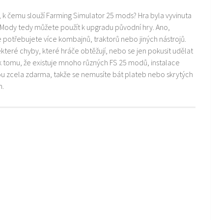
i, k čemu slouží Farming Simulator 25 mods? Hra byla vyvinuta
 Mody tedy můžete použít k upgradu původní hry. Ano,
ře potřebujete více kombajnů, traktorů nebo jiných nástrojů.
teré chyby, které hráče obtěžují, nebo se jen pokusit udělat
k tomu, že existuje mnoho různých FS 25 modů, instalace
ou zcela zdarma, takže se nemusíte bát plateb nebo skrytých
m.