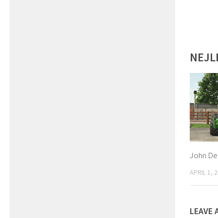
NEJL
John Dee
APRIL 1, 
LEAVE 