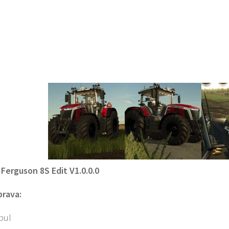
Ferguson 8S Edit V1.0.0.0
prava:
bul