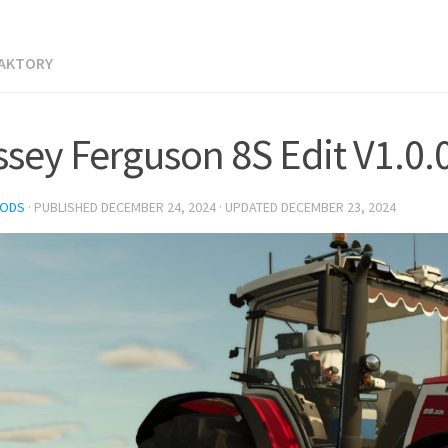
RAKTORY
sey Ferguson 8S Edit V1.0.
MODS
· PUBLISHED
DECEMBER 24, 2024
· UPDATED
DECEMBER 23, 2024