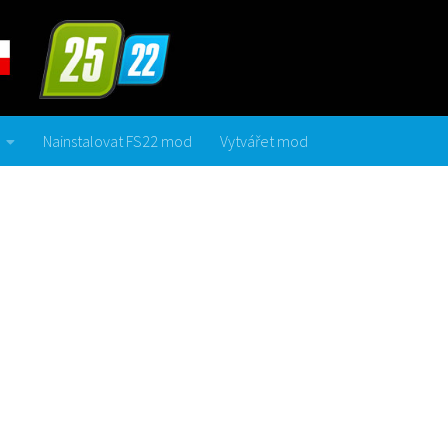
Nainstalovat FS22 mod
Vytvářet mod