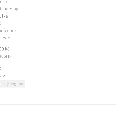
horn
tkaarding
ulka
k
adící box
ompen
90 kč
 305HP
:
k12
assey Ferguson