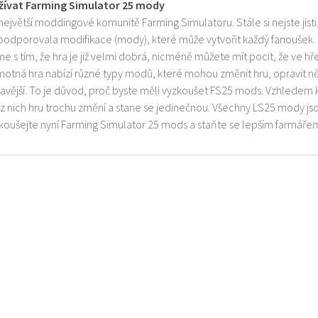
žívat Farming Simulator 25 mody
 největší moddingové komunitě Farming Simulatoru. Stále si nejste jist
 podporovala modifikace (mody), které může vytvořit každý fanoušek.
e s tím, že hra je již velmi dobrá, nicméně můžete mít pocit, že ve h
motná hra nabízí různé typy modů, které mohou změnit hru, opravit něk
mavější. To je důvod, proč byste měli vyzkoušet FS25 mods. Vzhledem 
z nich hru trochu změní a stane se jedinečnou. Všechny LS25 mody js
zkoušejte nyní Farming Simulator 25 mods a staňte se lepším farmáře