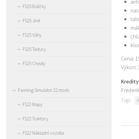
air
FS25 Balíčky
nas
tab
FS25 Jiné
má
FS25 Váhy
chl
kl
FS25 Textury
Cena: 1
FS25 Cheaty
Výkon:
Kredity
Frederi
Farming Simulator 22 mods
Tags:
M
FS22 Mapy
FS22 Traktory
FS22 Nákladní vozidla