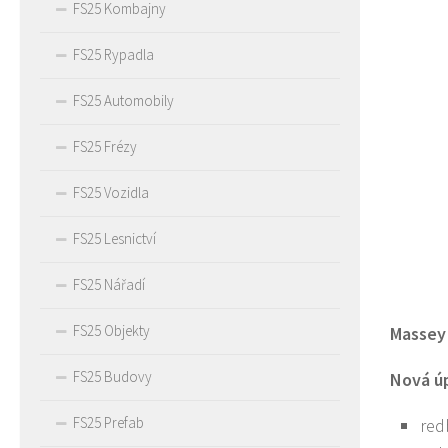
FS25 Kombajny
FS25 Rypadla
FS25 Automobily
FS25 Frézy
FS25 Vozidla
FS25 Lesnictví
FS25 Nářadí
FS25 Objekty
Massey 
FS25 Budovy
Nová ú
FS25 Prefab
red