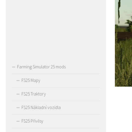
Farming Simulator 25 mods
FS25 Mapy
FS25 Traktory
FS25 Nákladní vozidla
FS25 Přívěsy