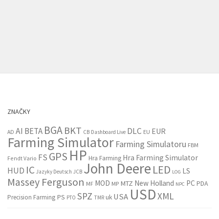
ZNAČKY
BGA
BKT
AI
BETA
DLC
EUR
EU
AD
CB
Dashboard Live
Farming Simulator
Farming Simulatoru
FBM
HP
GPS
FS
Hra Farming Simulator
Hra Farming
Fendt Vario
John Deere
LED
IC
HUD
LS
Jazyky Deutsch
JCB
LOG
Massey Ferguson
MOD
New Holland
PC
MTZ
PDA
MF
MP
NPC
USD
SPZ
XML
USA
PS
Precision Farming
uk
PTO
TMR