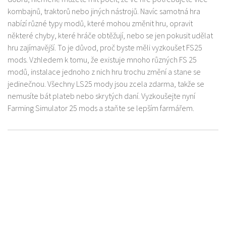
kombajnů, traktorů nebo jiných nástrojů. Navíc samotná hra
nabízí různé typy modů, které mohou změnit hru, opravit
některé chyby, které hráče obtěžují, nebo se jen pokusit udělat
hru zajímavější. To je důvod, proč byste měli vyzkoušet FS25
mods. Vzhledem k tomu, že existuje mnoho různých FS 25
modů, instalace jednoho z nich hru trochu změní a stane se
jedinečnou. Všechny LS25 mody jsou zcela zdarma, takže se
nemusíte bát plateb nebo skrytých daní. Vyzkoušejte nyní
Farming Simulator 25 mods a staňte se lepším farmářem.