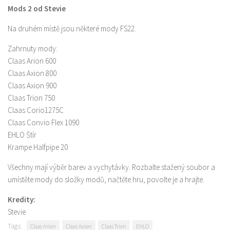
Mods 2 od Stevie
Na druhém místě jsou některé mody FS22.
Zahrnuty mody:
Claas Arion 600
Claas Axion 800
Claas Axion 900
Claas Trion 750
Claas Corio1275C
Claas Convio Flex 1090
EHLO Štír
Krampe Halfpipe 20
Všechny mají výběr barev a vychytávky. Rozbalte stažený soubor a
umístěte mody do složky modů, načtěte hru, povolte je a hrajte.
Kredity:
Stevie
Tags:
Claas Arion
Claas Axion
Claas Trion
EHLO