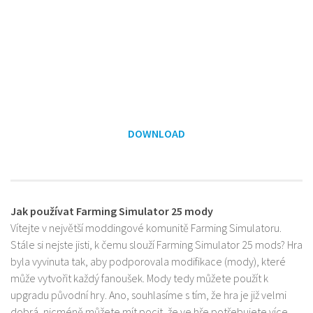
DOWNLOAD
Jak používat Farming Simulator 25 mody
Vítejte v největší moddingové komunitě Farming Simulatoru.
Stále si nejste jisti, k čemu slouží Farming Simulator 25 mods? Hra
byla vyvinuta tak, aby podporovala modifikace (mody), které
může vytvořit každý fanoušek. Mody tedy můžete použít k
upgradu původní hry. Ano, souhlasíme s tím, že hra je již velmi
dobrá, nicméně můžete mít pocit, že ve hře potřebujete více