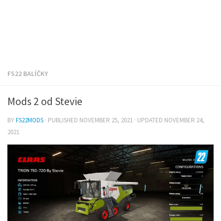
FS22 BALÍČKY
Mods 2 od Stevie
BY
FS22MODS
· PUBLISHED
NOVEMBER 25, 2021
· UPDATED
NOVEMBER 24,
2021