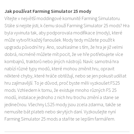
Jak používat Farming Simulator 25 mody
Vítejte v největší moddingové komunitě Farming Simulatoru.
Stále si nejste jisti, k čemu slouží Farming Simulator 25 mods? Hra
byla vyvinuta tak, aby podporovala modifikace (mody), které
může vytvořit každý fanoušek. Mody tedy můžete použít k
upgradu původní hry. Ano, souhlasíme s tím, že hra je již velmi
dobrá, nicméně můžete mít pocit, že ve hře potřebujete více
kombajnů, traktorů nebo jiných nástrojů. Navíc samotná hra
nabízí různé typy modů, které mohou změnit hru, opravit
některé chyby, které hráče obtěžují, nebo se jen pokusit udělat
hru zajímavější. To je důvod, proč byste měli vyzkoušet FS25
mods. Vzhledem k tomu, že existuje mnoho různých FS 25
modů, instalace jednoho z nich hru trochu změní a stane se
jedinečnou. Všechny LS25 mody jsou zcela zdarma, takže se
nemusíte bát plateb nebo skrytých daní. Vyzkoušejte nyní
Farming Simulator 25 mods a staňte se lepším farmářem.