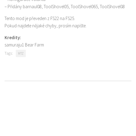
– Přidány barnaul08, ToolShovel05, ToolShovel065, ToolShovel08
Tento mod je převeden z FS22 na FS25.
Pokud najdete nějaké chyby, prosím napište.
Kredity:
samuraju1 Bear Farm
Tags:
MTZ