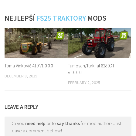
NEJLEPŠÍ
FS25 TRAKTORY
MODS
Toma Vinković 419 V1.0.0.0
Tumosan/Turkfiat 8280DT
v1.0.0.0
DECEMBER 8, 2025
FEBRUARY 2, 2025
LEAVE A REPLY
Do you
need help
or to
say thanks
for mod author? Just
leave a comment bellow!