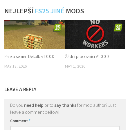
NEJLEPŠÍ
FS25 JINÉ
MODS
Paleta semen Dekalb v1.0.0.0
Žádní pracovníci V1.0.0.0
MAY 18, 2026
MAY 1, 2026
LEAVE A REPLY
Do you
need help
or to
say thanks
for mod author? Just
leave a comment bellow!
Comment
*