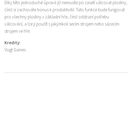
Díky této jednoduché úpravě již nemusíte po zasetí válcovat plodiny,
čímž si zachováte bonus k produktivitě. Tato funkce bude fungovat
pro všechny plodiny v základní hře, čímž odstraní potřebu
válcování, a lze ji použít s jakýmkoli secím strojem nebo sázecím
strojem ve hře.
Kredity:
Vogt Games