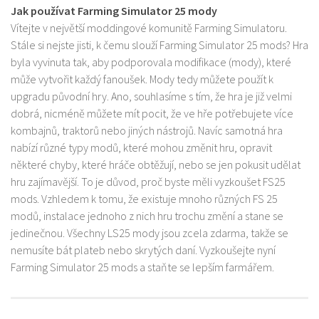
Jak používat Farming Simulator 25 mody
Vítejte v největší moddingové komunitě Farming Simulatoru.
Stále si nejste jisti, k čemu slouží Farming Simulator 25 mods? Hra
byla vyvinuta tak, aby podporovala modifikace (mody), které
může vytvořit každý fanoušek. Mody tedy můžete použít k
upgradu původní hry. Ano, souhlasíme s tím, že hra je již velmi
dobrá, nicméně můžete mít pocit, že ve hře potřebujete více
kombajnů, traktorů nebo jiných nástrojů. Navíc samotná hra
nabízí různé typy modů, které mohou změnit hru, opravit
některé chyby, které hráče obtěžují, nebo se jen pokusit udělat
hru zajímavější. To je důvod, proč byste měli vyzkoušet FS25
mods. Vzhledem k tomu, že existuje mnoho různých FS 25
modů, instalace jednoho z nich hru trochu změní a stane se
jedinečnou. Všechny LS25 mody jsou zcela zdarma, takže se
nemusíte bát plateb nebo skrytých daní. Vyzkoušejte nyní
Farming Simulator 25 mods a staňte se lepším farmářem.