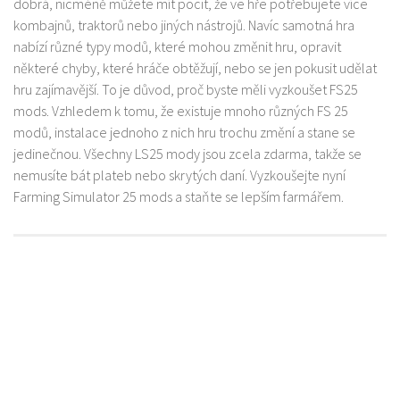
dobrá, nicméně můžete mít pocit, že ve hře potřebujete více
kombajnů, traktorů nebo jiných nástrojů. Navíc samotná hra
nabízí různé typy modů, které mohou změnit hru, opravit
některé chyby, které hráče obtěžují, nebo se jen pokusit udělat
hru zajímavější. To je důvod, proč byste měli vyzkoušet FS25
mods. Vzhledem k tomu, že existuje mnoho různých FS 25
modů, instalace jednoho z nich hru trochu změní a stane se
jedinečnou. Všechny LS25 mody jsou zcela zdarma, takže se
nemusíte bát plateb nebo skrytých daní. Vyzkoušejte nyní
Farming Simulator 25 mods a staňte se lepším farmářem.