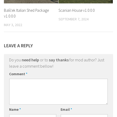
Balíček Italian Shed Package
Scanian House v1.0.0.0
v1.0.0.0
SEPTEMBER 7, 2024
MAY 3, 2022
LEAVE A REPLY
Do you
need help
or to
say thanks
for mod author? Just
leave a comment bellow!
Comment
*
Name
*
Email
*