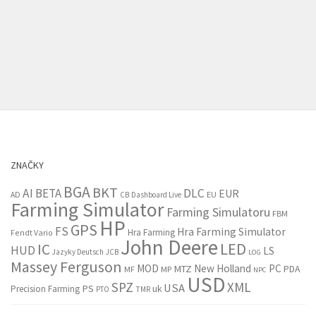
ZNAČKY
BGA
BKT
AI
BETA
DLC
EUR
EU
AD
CB
Dashboard Live
Farming Simulator
Farming Simulatoru
FBM
HP
GPS
FS
Hra Farming Simulator
Hra Farming
Fendt Vario
John Deere
LED
IC
HUD
LS
Jazyky Deutsch
JCB
LOG
Massey Ferguson
MOD
New Holland
PC
MTZ
PDA
MF
MP
NPC
USD
SPZ
XML
USA
PS
Precision Farming
uk
PTO
TMR