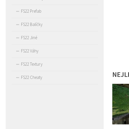
FS22 Prefab
FS22 Balíčky
FS22 Jiné
FS22 Váhy
FS22 Textury
NEJL
FS22 Cheaty