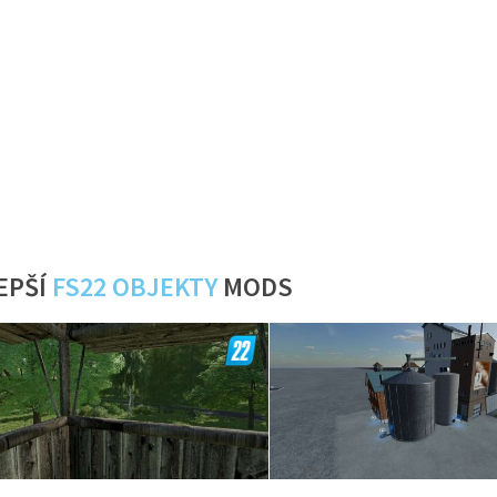
EPŠÍ
FS22 OBJEKTY
MODS