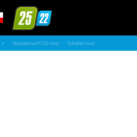
Nainstalovat FS22 mod
Vytvářet mod