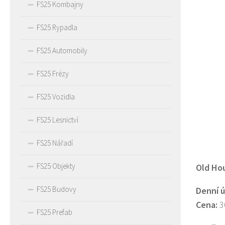
FS25 Kombajny
FS25 Rypadla
FS25 Automobily
FS25 Frézy
FS25 Vozidla
FS25 Lesnictví
FS25 Nářadí
FS25 Objekty
Old Hou
FS25 Budovy
Denní ú
Cena:
3
FS25 Prefab