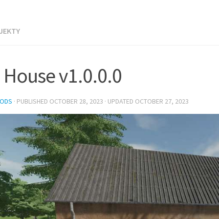
JEKTY
 House v1.0.0.0
MODS
· PUBLISHED
OCTOBER 28, 2023
· UPDATED
OCTOBER 27, 2023