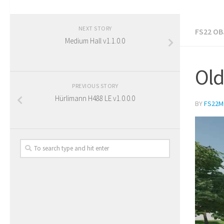
NEXT STORY
FS22 OB
Medium Hall v1.1.0.0
Old
PREVIOUS STORY
Hürlimann H488 LE v1.0.0.0
BY
FS22