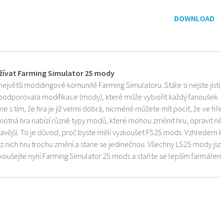
DOWNLOAD
žívat Farming Simulator 25 mody
 největší moddingové komunitě Farming Simulatoru. Stále si nejste jist
 podporovala modifikace (mody), které může vytvořit každý fanoušek.
e s tím, že hra je již velmi dobrá, nicméně můžete mít pocit, že ve h
motná hra nabízí různé typy modů, které mohou změnit hru, opravit něk
mavější. To je důvod, proč byste měli vyzkoušet FS25 mods. Vzhledem 
z nich hru trochu změní a stane se jedinečnou. Všechny LS25 mody js
zkoušejte nyní Farming Simulator 25 mods a staňte se lepším farmáře