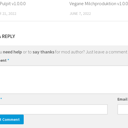
ulpit v1.0.0.0
Vegane Milchproduktion v1.0.0
 21, 2022
JUNE 7, 2022
A REPLY
ou
need help
or to
say thanks
for mod author? Just leave a comment
ent
*
e
*
Emai