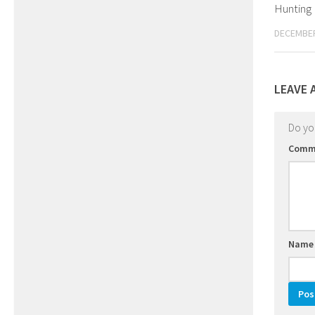
Hunting P
DECEMBER
LEAVE 
Do y
Comm
Nam