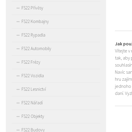
FS22 Přívěsy
FS22 Kombajny
FS22 Rypadla
Jak pou
FS22 Automobily
Vítejte v
tak, aby
FS22 Frézy
souhlasím
Navíc sa
FS22 Vozidla
hru zají
jednoho 
FS22 Lesnictví
daní. Vy
FS22 Nářadí
FS22 Objekty
FS22 Budovy