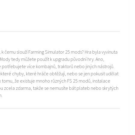
i, k čemu slouží Farming Simulator 25 mods? Hra byla vyvinuta
 Mody tedy můžete použít k upgradu původní hry. Ano,
ře potřebujete více kombajnů, traktorů nebo jiných nástrojů.
teré chyby, které hráče obtěžují, nebo se jen pokusit udělat
k tomu, že existuje mnoho různých FS 25 modů, instalace
ou zcela zdarma, takže se nemusíte bát plateb nebo skrytých
m.