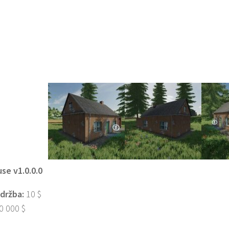
se v1.0.0.0
držba:
10 $
0 000 $