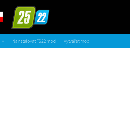
Nainstalovat FS22 mod
Vytvářet mod