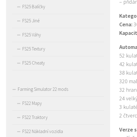
– přidá
FS25 Balíčky
Kategor
FS25 Jiné
Cena:
3
Kapacit
FS25 Váhy
Automat
FS25 Textury
52 kula
FS25 Cheaty
42 kula
38 kula
320 mal
32 hran
Farming Simulator 22 mods
24 velk
FS22 Mapy
3 kulat
2 čtver
FS22 Traktory
Verze s
FS22 Nákladní vozidla