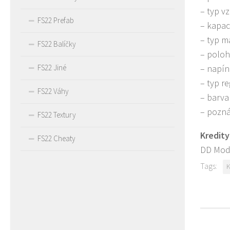
– typ v
FS22 Prefab
– kapac
– typ m
FS22 Balíčky
– polo
– napín
FS22 Jiné
– typ r
FS22 Váhy
– barva
– pozná
FS22 Textury
Kredity
FS22 Cheaty
DD Mod
Tags:
K