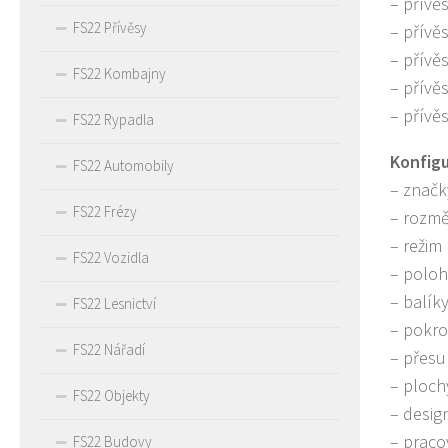
– přívě
FS22 Přívěsy
– přívě
– přívě
FS22 Kombajny
– přívě
– přívě
FS22 Rypadla
Konfig
FS22 Automobily
– značk
FS22 Frézy
– rozmě
– režim
FS22 Vozidla
– poloh
– balík
FS22 Lesnictví
– pokro
FS22 Nářadí
– přesu
– ploch
FS22 Objekty
– desig
– praco
FS22 Budovy