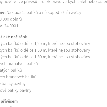
ny nové verze přívěsů pro přepravu velkých palet nebo ciste
ie:
Nakladače balíků a nízkopodlažní návěsy
0 000 dolarů
a:
24 000 l
ické načítání:
tých balíků o délce 1,25 m, které nejsou stohovány
tých balíků o délce 1,50 m, které nejsou stohovány
tých balíků o délce 1,80 m, které nejsou stohovány
ých hranatých balíků
atých balíků
ých hranatých balíků
é balíky bavlny
cové balíky bavlny
 přívěsem