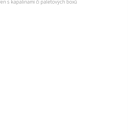
ren s kapalinami či paletových boxů