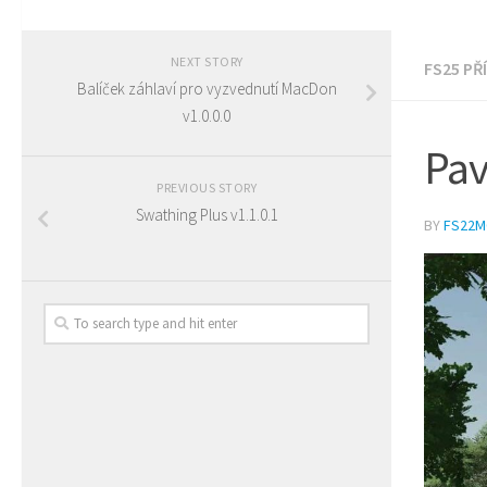
NEXT STORY
FS25 PŘ
Balíček záhlaví pro vyzvednutí MacDon
v1.0.0.0
Pav
PREVIOUS STORY
Swathing Plus v1.1.0.1
BY
FS22