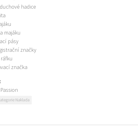
zduchové hadice
ita
ajáku
ha majáku
ací pásy
egistrační značky
 ráfku
vací značka
:
Passion
ategorie Naklada