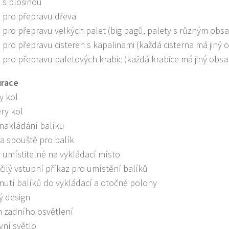
s s plošinou
s pro přepravu dřeva
s pro přepravu velkých palet (big bagů, palety s různým ob
s pro přepravu cisteren s kapalinami (každá cisterna má jiný 
s pro přepravu paletových krabic (každá krabice má jiný obsa
urace
y kol
ry kol
 nakládání balíku
a spouště pro balík
y umístitelné na vykládací místo
čilý vstupní příkaz pro umístění balíků
nutí balíků do vykládací a otočné polohy
ý design
n zadního osvětlení
vní světlo