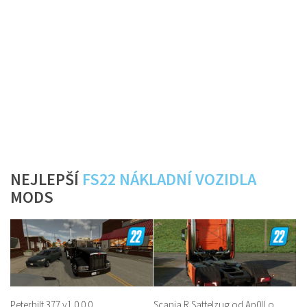
NEJLEPŠÍ
FS22 NÁKLADNÍ VOZIDLA
MODS
Peterbilt 377 v1.0.0.0
Scania R Sattelzug od Ap0lLo