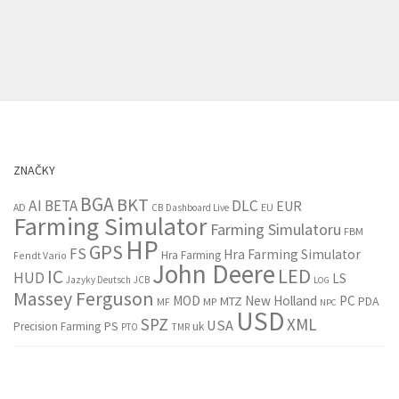
ZNAČKY
BGA
BKT
AI
BETA
DLC
EUR
EU
AD
CB
Dashboard Live
Farming Simulator
Farming Simulatoru
FBM
HP
GPS
FS
Hra Farming Simulator
Hra Farming
Fendt Vario
John Deere
LED
IC
HUD
LS
Jazyky Deutsch
JCB
LOG
Massey Ferguson
MOD
New Holland
PC
MTZ
PDA
MF
MP
NPC
USD
SPZ
XML
USA
PS
Precision Farming
uk
PTO
TMR