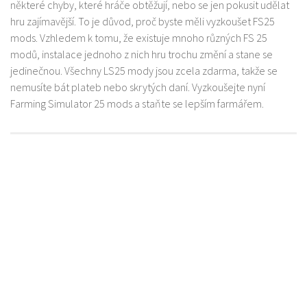
některé chyby, které hráče obtěžují, nebo se jen pokusit udělat
hru zajímavější. To je důvod, proč byste měli vyzkoušet FS25
mods. Vzhledem k tomu, že existuje mnoho různých FS 25
modů, instalace jednoho z nich hru trochu změní a stane se
jedinečnou. Všechny LS25 mody jsou zcela zdarma, takže se
nemusíte bát plateb nebo skrytých daní. Vyzkoušejte nyní
Farming Simulator 25 mods a staňte se lepším farmářem.