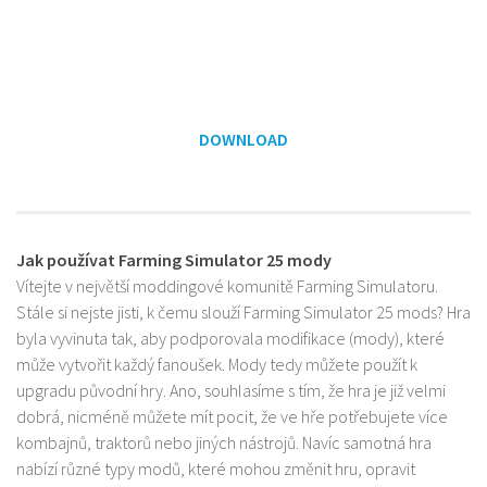
DOWNLOAD
Jak používat Farming Simulator 25 mody
Vítejte v největší moddingové komunitě Farming Simulatoru.
Stále si nejste jisti, k čemu slouží Farming Simulator 25 mods? Hra
byla vyvinuta tak, aby podporovala modifikace (mody), které
může vytvořit každý fanoušek. Mody tedy můžete použít k
upgradu původní hry. Ano, souhlasíme s tím, že hra je již velmi
dobrá, nicméně můžete mít pocit, že ve hře potřebujete více
kombajnů, traktorů nebo jiných nástrojů. Navíc samotná hra
nabízí různé typy modů, které mohou změnit hru, opravit