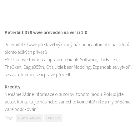
Peterbilt 379 wwe převeden na verzi 1.0
Peterbilt 379 wwe přestavěl výkonný nákladní automobil na tažení
těchto těžkých přívěsů
FS19, konvertováno a upraveno Giants Software, TheFallen,
TheOxen, Eagle355th, Otis Little bear Modding, Expendables vytvořili
sestavu, kterou jsem právě převedl.
Kredity:
Nemáme žádné informace o autorovi tohoto modu. Pokud jste
autor, kontaktujte nás nebo zanechte komentář níže a my přidáme
vaše poděkování.
Tags:
Giants Software
Otis Little