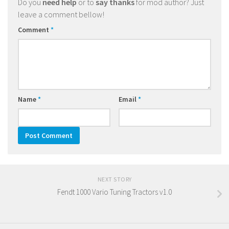
Do you
need help
or to
say thanks
for mod author? Just
leave a comment bellow!
Comment
*
Name
*
Email
*
NEXT STORY
Fendt 1000 Vario Tuning Tractors v1.0