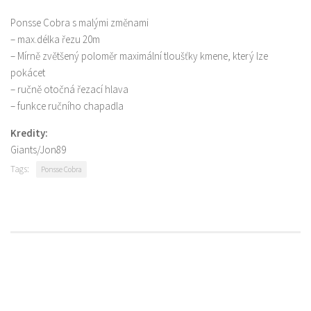
Ponsse Cobra s malými změnami
– max.délka řezu 20m
– Mírně zvětšený poloměr maximální tloušťky kmene, který lze
pokácet
– ručně otočná řezací hlava
– funkce ručního chapadla
Kredity:
Giants/Jon89
Tags:
Ponsse Cobra