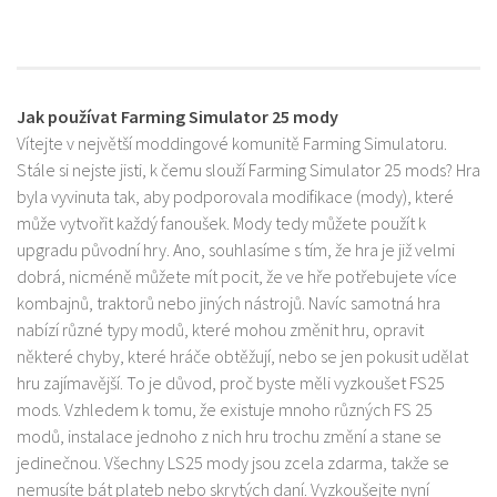
Jak používat Farming Simulator 25 mody
Vítejte v největší moddingové komunitě Farming Simulatoru.
Stále si nejste jisti, k čemu slouží Farming Simulator 25 mods? Hra
byla vyvinuta tak, aby podporovala modifikace (mody), které
může vytvořit každý fanoušek. Mody tedy můžete použít k
upgradu původní hry. Ano, souhlasíme s tím, že hra je již velmi
dobrá, nicméně můžete mít pocit, že ve hře potřebujete více
kombajnů, traktorů nebo jiných nástrojů. Navíc samotná hra
nabízí různé typy modů, které mohou změnit hru, opravit
některé chyby, které hráče obtěžují, nebo se jen pokusit udělat
hru zajímavější. To je důvod, proč byste měli vyzkoušet FS25
mods. Vzhledem k tomu, že existuje mnoho různých FS 25
modů, instalace jednoho z nich hru trochu změní a stane se
jedinečnou. Všechny LS25 mody jsou zcela zdarma, takže se
nemusíte bát plateb nebo skrytých daní. Vyzkoušejte nyní