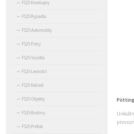
FS25 Kombajny
FS25 Rypadla
FS25 Automobily
FS25 Frézy
FS25 Vozidla
FS25 Lesnictví
FS25 Nářadí
FS25 Objekty
Pötting
FS25 Budovy
Unikátn
provoz
FS25 Prefab