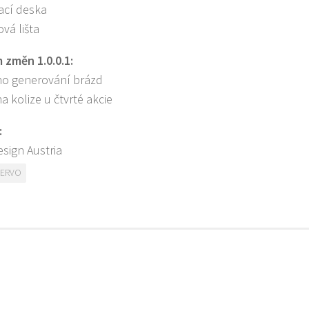
ací deska
vá lišta
změn 1.0.0.1:
no generování brázd
a kolize u čtvrté akcie
:
esign Austria
SERVO