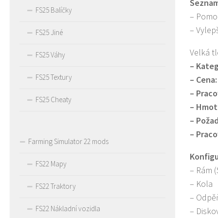
Seznam 
FS25 Balíčky
– Pomoc
– Vylep
FS25 Jiné
Velká t
FS25 Váhy
– Kateg
FS25 Textury
– Cena:
– Praco
FS25 Cheaty
– Hmot
– Poža
– Praco
Farming Simulator 22 mods
Konfigu
FS22 Mapy
– Rám (
– Kola
FS22 Traktory
– Odpě
FS22 Nákladní vozidla
– Disko