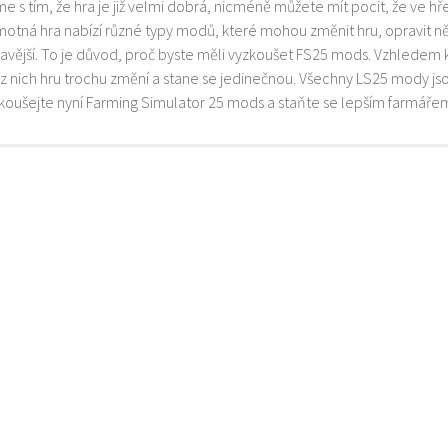
e s tím, že hra je již velmi dobrá, nicméně můžete mít pocit, že ve h
motná hra nabízí různé typy modů, které mohou změnit hru, opravit něk
mavější. To je důvod, proč byste měli vyzkoušet FS25 mods. Vzhledem 
z nich hru trochu změní a stane se jedinečnou. Všechny LS25 mody js
zkoušejte nyní Farming Simulator 25 mods a staňte se lepším farmáře