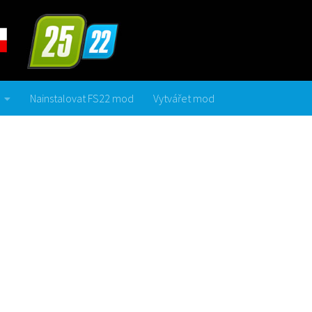
Nainstalovat FS22 mod
Vytvářet mod