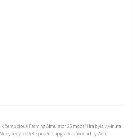
i, k čemu slouží Farming Simulator 25 mods? Hra byla vyvinuta
 Mody tedy můžete použít k upgradu původní hry. Ano,