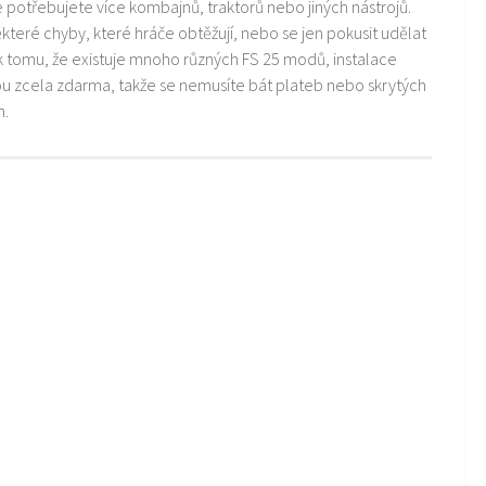
ře potřebujete více kombajnů, traktorů nebo jiných nástrojů.
teré chyby, které hráče obtěžují, nebo se jen pokusit udělat
k tomu, že existuje mnoho různých FS 25 modů, instalace
ou zcela zdarma, takže se nemusíte bát plateb nebo skrytých
m.