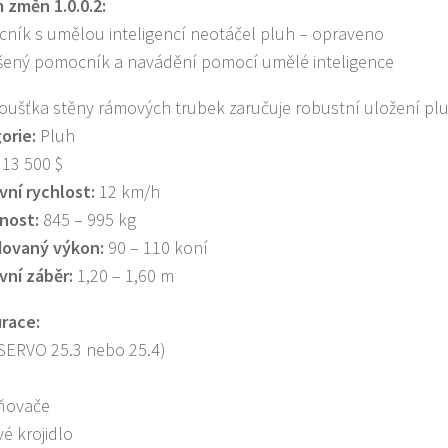
změn 1.0.0.2:
ník s umělou inteligencí neotáčel pluh – opraveno
šený pomocník a navádění pomocí umělé inteligence
loušťka stěny rámových trubek zaručuje robustní uložení plu
orie:
Pluh
13 500 $
vní rychlost:
12 km/h
nost:
845 – 995 kg
dovaný výkon:
90 – 110 koní
vní záběr:
1,20 – 1,60 m
race:
SERVO 25.3 nebo 25.4)
ňovače
vé krojidlo