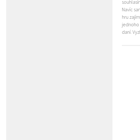
souhlasím
Navíc sa
hru zají
jednoho 
daní. Vy