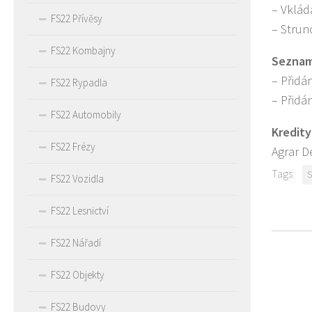
– Vklád
FS22 Přívěsy
– Struno
FS22 Kombajny
Seznam 
– Přidá
FS22 Rypadla
– Přidán
FS22 Automobily
Kredity
FS22 Frézy
Agrar D
Tags:
FS22 Vozidla
FS22 Lesnictví
FS22 Nářadí
FS22 Objekty
FS22 Budovy