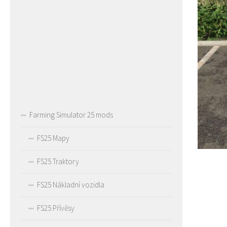
Farming Simulator 25 mods
FS25 Mapy
FS25 Traktory
FS25 Nákladní vozidla
FS25 Přívěsy