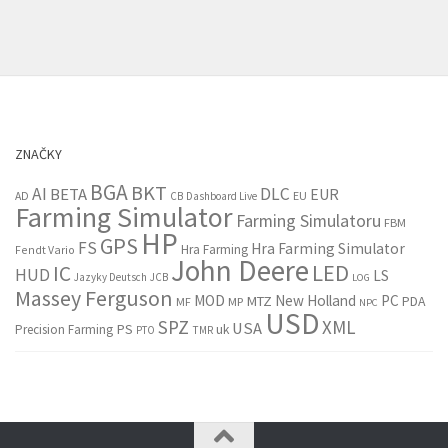
ZNAČKY
BGA
BKT
AI
DLC
BETA
EUR
EU
AD
CB
Dashboard Live
Farming Simulator
Farming Simulatoru
FBM
HP
GPS
FS
Hra Farming Simulator
Hra Farming
Fendt Vario
John Deere
LED
IC
HUD
LS
Jazyky Deutsch
JCB
LOG
Massey Ferguson
MOD
New Holland
PC
MTZ
PDA
MF
MP
NPC
USD
SPZ
XML
USA
PS
Precision Farming
uk
PTO
TMR