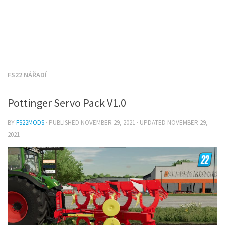
FS22 NÁŘADÍ
Pottinger Servo Pack V1.0
BY
FS22MODS
· PUBLISHED
NOVEMBER 29, 2021
· UPDATED
NOVEMBER 29,
2021