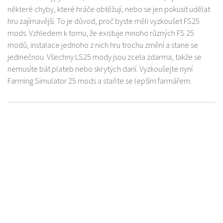
některé chyby, které hráče obtěžují, nebo se jen pokusit udělat
hru zajímavější. To je důvod, proč byste měli vyzkoušet FS25
mods. Vzhledem k tomu, že existuje mnoho různých FS 25
modů, instalace jednoho z nich hru trochu změní a stane se
jedinečnou. Všechny LS25 mody jsou zcela zdarma, takže se
nemusíte bát plateb nebo skrytých daní. Vyzkoušejte nyní
Farming Simulator 25 mods a staňte se lepším farmářem.