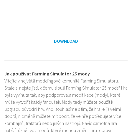
DOWNLOAD
Jak používat Farming Simulator 25 mody
Vítejte v největší moddingové komunitě Farming Simulatoru.
Stále si nejste jisti, k čemu slouží Farming Simulator 25 mods? Hra
byla vyvinuta tak, aby podporovala modifikace (mody), které
může vytvořit každý fanoušek. Mody tedy můžete použít k
upgradu původní hry. Ano, souhlasíme s tím, že hra je již velmi
dobrá, nicméně můžete mít pocit, že ve hře potřebujete více
kombajnů, traktorů nebo jiných nástrojů. Navíc samotná hra
nabízí různé typy modů, které mohou změnit hru, opravit