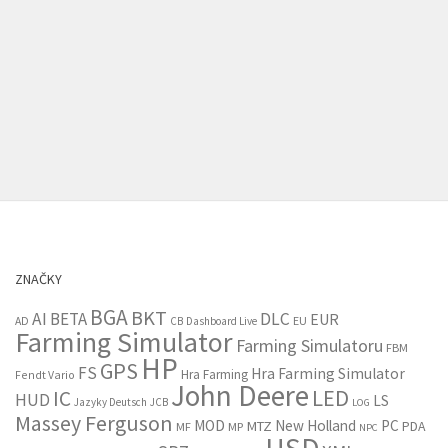
ZNAČKY
BGA
BKT
AI
BETA
DLC
EUR
EU
AD
CB
Dashboard Live
Farming Simulator
Farming Simulatoru
FBM
HP
GPS
FS
Hra Farming Simulator
Hra Farming
Fendt Vario
John Deere
LED
IC
HUD
LS
Jazyky Deutsch
JCB
LOG
Massey Ferguson
MOD
New Holland
PC
MTZ
PDA
MF
MP
NPC