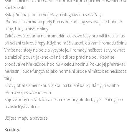
Bylo implementováno osvětlení prostředí pro opětovné osvětlení od
SuchSneak.
Byla přidána plodina vojtěšky a integrována se zvířaty.
Přidána vlastní mapa půdy Precision Farming sestávající z bahnité
hlíny, hlíny a písčité hlíny.
Zakázková továrna na hromadění cukrové řepy pro větší realismus
při sklizni cukrové řepy. Když ho hráč vlastní, dá vám hromadu špínu.
Vraťte nečistoty na pole a vysypte je. Hromady nečistot lze vyrovnat
a zmizí při použití jakéhokoli nářadí pro práci na poli. Řepa se
prodává ve hře každou hodinu v celou hodinu. Pokud jej přehrávač
nevlastní, bude fungovat jako normální prodejní místo bez nečistot z
táry.
Síťový obal s americkou vlajkou na kulaté balíky slámy, travního
sena a vojtěškového sena.
Sójové boby na řádcích a některé textury plodin byly změněny pro
realističtější vzhled.
Užijte si mapu a bavte se.
Kredity: