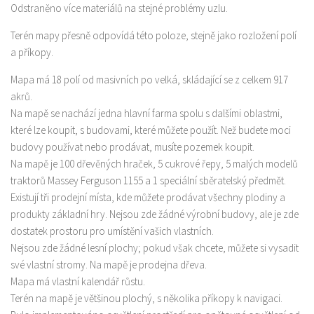
Odstraněno více materiálů na stejné problémy uzlu.
Terén mapy přesně odpovídá této poloze, stejně jako rozložení polí
a příkopy.
Mapa má 18 polí od masivních po velká, skládající se z celkem 917
akrů.
Na mapě se nachází jedna hlavní farma spolu s dalšími oblastmi,
které lze koupit, s budovami, které můžete použít. Než budete moci
budovy používat nebo prodávat, musíte pozemek koupit.
Na mapě je 100 dřevěných hraček, 5 cukrové řepy, 5 malých modelů
traktorů Massey Ferguson 1155 a 1 speciální sběratelský předmět.
Existují tři prodejní místa, kde můžete prodávat všechny plodiny a
produkty základní hry. Nejsou zde žádné výrobní budovy, ale je zde
dostatek prostoru pro umístění vašich vlastních.
Nejsou zde žádné lesní plochy; pokud však chcete, můžete si vysadit
své vlastní stromy. Na mapě je prodejna dřeva.
Mapa má vlastní kalendář růstu.
Terén na mapě je většinou plochý, s několika příkopy k navigaci.