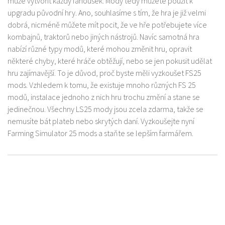
může vytvořit každý fanoušek. Mody tedy můžete použít k
upgradu původní hry. Ano, souhlasíme s tím, že hra je již velmi
dobrá, nicméně můžete mít pocit, že ve hře potřebujete více
kombajnů, traktorů nebo jiných nástrojů. Navíc samotná hra
nabízí různé typy modů, které mohou změnit hru, opravit
některé chyby, které hráče obtěžují, nebo se jen pokusit udělat
hru zajímavější. To je důvod, proč byste měli vyzkoušet FS25
mods. Vzhledem k tomu, že existuje mnoho různých FS 25
modů, instalace jednoho z nich hru trochu změní a stane se
jedinečnou. Všechny LS25 mody jsou zcela zdarma, takže se
nemusíte bát plateb nebo skrytých daní. Vyzkoušejte nyní
Farming Simulator 25 mods a staňte se lepším farmářem.