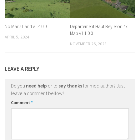
No Mans Land v1.4.0.0
Departement Haut Beyleron 4x
Map v1.1.0.0
APRIL 5, 2024
NOVEMBER 26, 2023
LEAVE A REPLY
Do you
need help
or to
say thanks
for mod author? Just
leave a comment bellow!
Comment
*