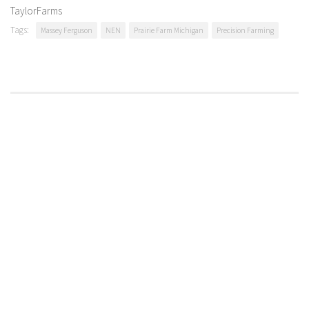
TaylorFarms
Tags:
Massey Ferguson
NEN
Prairie Farm Michigan
Precision Farming