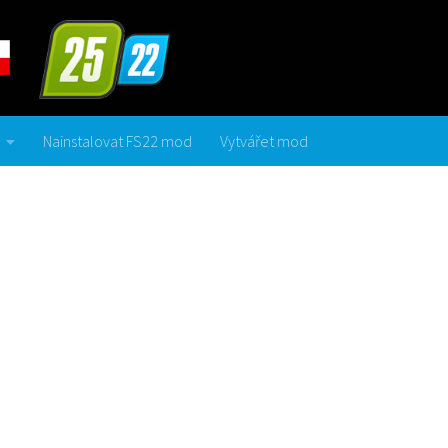
Nainstalovat FS22 mod
Vytvářet mod