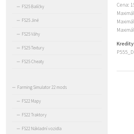
Cena: 1
FS25 Balíčky
Maximál
FS25 Jiné
Maximál
Maximál
FS25 Váhy
Kredity
FS25 Textury
P555_Di
FS25 Cheaty
Farming Simulator 22 mods
FS22 Mapy
FS22 Traktory
FS22 Nákladní vozidla