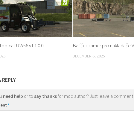
oolcat UW56 v1.1.0.0
Balíček kamer pro nakladače V
025
DECEMBER 6, 2025
A REPLY
ou
need help
or to
say thanks
for mod author? Just leave a comment
ent
*