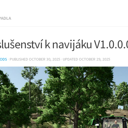
PADLA
slušenství k navijáku V1.0.0.
MODS
· PUBLISHED
OCTOBER 30, 2025
· UPDATED
OCTOBER 29, 2025