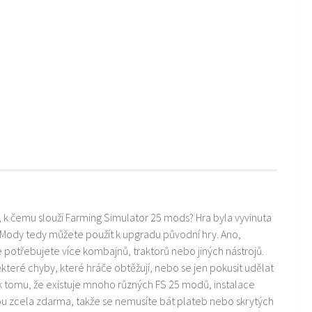
i, k čemu slouží Farming Simulator 25 mods? Hra byla vyvinuta
 Mody tedy můžete použít k upgradu původní hry. Ano,
ře potřebujete více kombajnů, traktorů nebo jiných nástrojů.
teré chyby, které hráče obtěžují, nebo se jen pokusit udělat
k tomu, že existuje mnoho různých FS 25 modů, instalace
ou zcela zdarma, takže se nemusíte bát plateb nebo skrytých