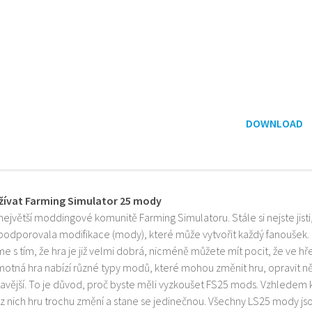
DOWNLOAD
žívat Farming Simulator 25 mody
 největší moddingové komunitě Farming Simulatoru. Stále si nejste jist
 podporovala modifikace (mody), které může vytvořit každý fanoušek.
e s tím, že hra je již velmi dobrá, nicméně můžete mít pocit, že ve h
motná hra nabízí různé typy modů, které mohou změnit hru, opravit něk
mavější. To je důvod, proč byste měli vyzkoušet FS25 mods. Vzhledem 
z nich hru trochu změní a stane se jedinečnou. Všechny LS25 mody js