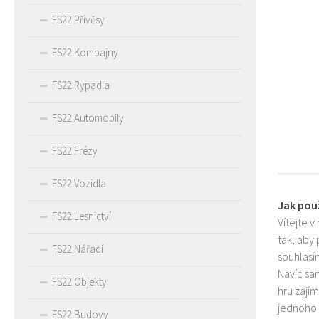
FS22 Přívěsy
FS22 Kombajny
FS22 Rypadla
FS22 Automobily
FS22 Frézy
FS22 Vozidla
Jak pou
FS22 Lesnictví
Vítejte v
tak, aby
FS22 Nářadí
souhlasím
Navíc sa
FS22 Objekty
hru zají
jednoho 
FS22 Budovy