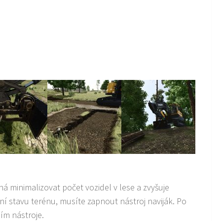
á minimalizovat počet vozidel v lese a zvyšuje
ní stavu terénu, musíte zapnout nástroj naviják. Po
ím nástroje.