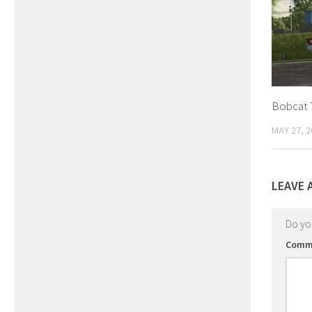
Bobcat T
MAY 27, 2
LEAVE 
Do y
Comm