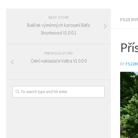
NEXT STORY
FS25 RY
Balíček výměnných karoserií Befa
Shortwood V1.0.0.1
Pří
PREVIOUS STORY
Čelní nakladače Valtra V1.0.0.0
BY
FS22