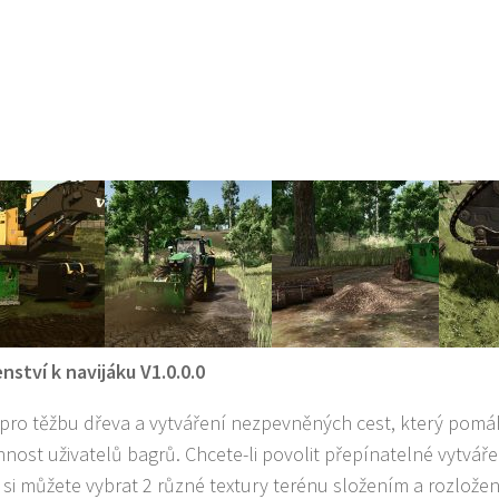
enství k navijáku V1.0.0.0
 pro těžbu dřeva a vytváření nezpevněných cest, který pomáh
nnost uživatelů bagrů. Chcete-li povolit přepínatelné vytváře
 si můžete vybrat 2 různé textury terénu složením a rozložen