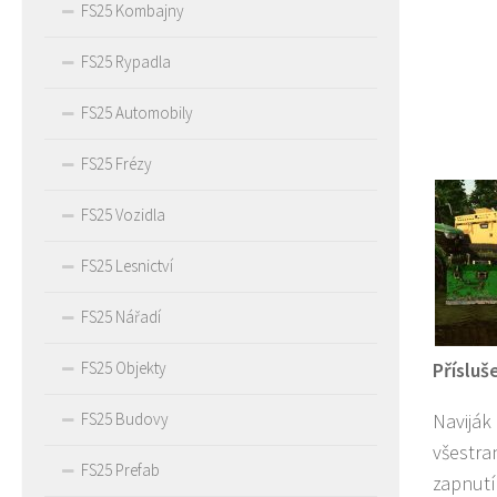
FS25 Kombajny
FS25 Rypadla
FS25 Automobily
FS25 Frézy
FS25 Vozidla
FS25 Lesnictví
FS25 Nářadí
Přísluš
FS25 Objekty
Naviják
FS25 Budovy
všestra
FS25 Prefab
zapnutí