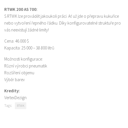
RTWK 200 AS 700:
S RTWK lze provádět jakoukoli práci. Ať už jde o přepravu kukuřice
nebo vytvoření řepného řádku. Díky konfigurovatelné struktuře pro
vás neexistují žádné limity!
Cena: 46.000 $
Kapacita: 25 000 – 38 800 litrů
Možnosti konfigurace:
Různí výrobci pneumatik
Rozšíření objemu
Výběr barev
Kredity:
VertexDezign
Tags:
RTWK