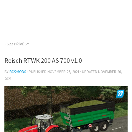
FS22 PŘÍVĚSY
Reisch RTWK 200 AS 700 v1.0
BY
FS22MODS
· PUBLISHED
NOVEMBER 26, 2021
· UPDATED
NOVEMBER 26,
2021