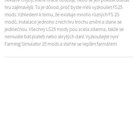
hru zajímavější. To je důvod, proč byste měli vyzkoušet FS25
mods. Vzhledem k tomu, že existuje mnoho různých FS 25
modů, instalace jednoho z nich hru trochu změní a stane se
jedinečnou. Všechny LS25 mody jsou zcela zdarma, takže se
nemusíte bát plateb nebo skrytých daní. Vyzkoušejte nyní
Farming Simulator 25 mods a staňte se lepším farmářem.