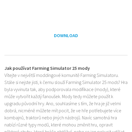
DOWNLOAD
Jak používat Farming Simulator 25 mody
Vítejte v největší moddingové komunitě Farming Simulatoru.
Stále si nejste jisti, k čemu slouží Farming Simulator 25 mods? Hra
byla vyvinuta tak, aby podporovala modifikace (mody), které
může vytvořit každý fanoušek. Mody tedy můžete použít k
upgradu původní hry. Ano, souhlasíme s tím, že hra je již velmi
dobrá, nicméně můžete mít pocit, že ve hře potřebujete více
kombajnů, traktorů nebo jiných nástrojů. Navíc samotná hra
nabízí různé typy modů, které mohou změnit hru, opravit
některé chyby, které hráče obtěžují, nebo se jen pokusit udělat