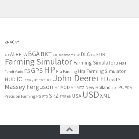
ZNAČKY
BGA
BKT
AI
DLC
BETA
EUR
EU
AD
CB
Dashboard Live
Farming Simulator
Farming Simulatoru
FBM
HP
GPS
FS
Hra Farming Simulator
Hra Farming
Fendt Vario
John Deere
LED
IC
HUD
LS
Jazyky Deutsch
JCB
LOG
Massey Ferguson
MOD
New Holland
PC
MTZ
PDA
MF
MP
NPC
USD
SPZ
XML
USA
PS
Precision Farming
uk
PTO
TMR