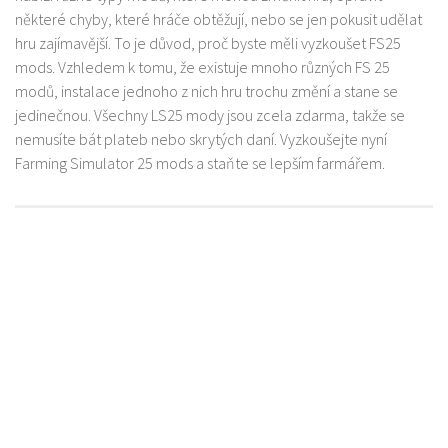
některé chyby, které hráče obtěžují, nebo se jen pokusit udělat
hru zajímavější. To je důvod, proč byste měli vyzkoušet FS25
mods. Vzhledem k tomu, že existuje mnoho různých FS 25
modů, instalace jednoho z nich hru trochu změní a stane se
jedinečnou. Všechny LS25 mody jsou zcela zdarma, takže se
nemusíte bát plateb nebo skrytých daní. Vyzkoušejte nyní
Farming Simulator 25 mods a staňte se lepším farmářem.