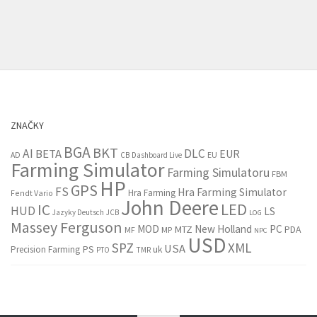
ZNAČKY
BGA
BKT
AI
DLC
BETA
EUR
EU
AD
CB
Dashboard Live
Farming Simulator
Farming Simulatoru
FBM
HP
GPS
FS
Hra Farming Simulator
Hra Farming
Fendt Vario
John Deere
LED
IC
HUD
LS
Jazyky Deutsch
JCB
LOG
Massey Ferguson
MOD
New Holland
PC
MTZ
PDA
MF
MP
NPC
USD
SPZ
XML
USA
PS
Precision Farming
uk
PTO
TMR