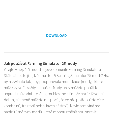
DOWNLOAD
Jak používat Farming Simulator 25 mody
Vítejte v největší moddingové komunitě Farming Simulatoru.
Stále si nejste jisti, k čemu slouží Farming Simulator 25 mods? Hra
byla vyvinuta tak, aby podporovala modifikace (mody), které
může vytvořit každý fanoušek. Mody tedy můžete použít k
upgradu původní hry. Ano, souhlasíme s tím, že hra je již velmi
dobrá, nicméně můžete mít pocit, že ve hře potřebujete více
kombajnů, traktorů nebo jiných nástrojů. Navíc samotná hra
nabízí různé typy modů, které mohou změnit hru, opravit