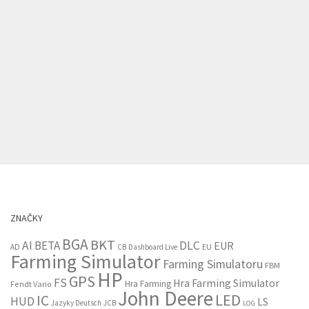
ZNAČKY
BGA
BKT
AI
BETA
DLC
EUR
EU
AD
CB
Dashboard Live
Farming Simulator
Farming Simulatoru
FBM
HP
GPS
FS
Hra Farming Simulator
Hra Farming
Fendt Vario
John Deere
LED
IC
HUD
LS
Jazyky Deutsch
JCB
LOG