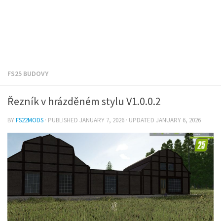
FS25 BUDOVY
Řezník v hrázděném stylu V1.0.0.2
BY
FS22MODS
· PUBLISHED
JANUARY 7, 2026
· UPDATED
JANUARY 6, 2026