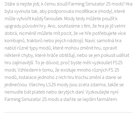
Stále si nejste jisti, k čemu slouží Farming Simulator 25 mods? Hra
byla vyvinuta tak, aby podporovala modifikace (mody), které
může vytvořit každý fanoušek. Mody tedy můžete použít k
upgradu původní hry. Ano, souhlasíme s tím, že hra je již velmi
dobrá, nicméně můžete mít pocit, že ve hře potřebujete více
kombajnů, traktorů nebo jiných nástrojů. Navíc samotná hra
nabízí různé typy modů, které mohou změnit hru, opravit
některé chyby, které hráče obtěžují, nebo se jen pokusit udělat
hru zajímavější. To je důvod, proč byste měli vyzkoušet FS25
mods. Vzhledem k tomu, že existuje mnoho různých FS 25
modů, instalace jednoho z nich hru trochu změní a stane se
jedinečnou. Všechny LS25 mody jsou zcela zdarma, takže se
nemusíte bát plateb nebo skrytých daní. Vyzkoušejte nyní
Farming Simulator 25 mods a staňte se lepším farmářem.