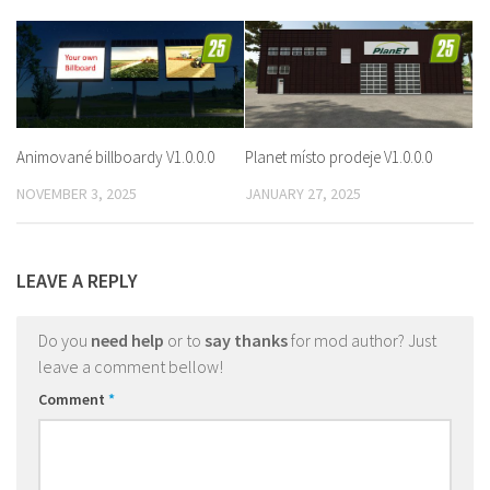
Animované billboardy V1.0.0.0
Planet místo prodeje V1.0.0.0
NOVEMBER 3, 2025
JANUARY 27, 2025
LEAVE A REPLY
Do you
need help
or to
say thanks
for mod author? Just
leave a comment bellow!
Comment
*