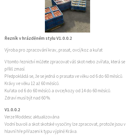
Řezník v hrázděném stylu V1.0.0.2
Výroba pro zpracování krav, prasat, ovcí/koz a kuřat
V tomto řeznictví můžete zpracovat váš skot nebo zvířata, která se
příliš zmasí.
Předpokládá se, že se jedná o prasata ve věku od 6 do 60 měsíců.
Krávy ve věku 12 až 60 měsíců.
Kuřata od 6 do 60 měsíců a ovce/kozy od 14 do 60 měsíců.
Zdraví musí být nad 60 %.
V1.0.0.2
Verze Moddesc aktualizována
Vodní buvoli a skot skotské vysočiny lze zpracovat, protože jsou v
hlavní hře přiřazeni k typu výplně Kráva.